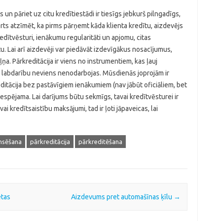
un pāriet uz citu kredītiestādi ir tiesīgs jebkurš pilngadīgs,
vērts atzīmēt, ka pirms pārņemt kāda klienta kredītu, aizdevējs
redītvēsturi, ienākumu regularitāti un apjomu, citas
. Lai arī aizdevēji var piedāvāt izdevīgākus nosacījumus,
a. Pārkreditācija ir viens no instrumentiem, kas ļauj
r labdarību neviens nenodarbojas. Mūsdienās joprojām ir
editācija bez pastāvīgiem ienākumiem (nav jābūt oficiāliem, bet
espējama. Lai darījums būtu sekmīgs, tavai kredītvēsturei ir
 vai kredītsaistību maksājumi, tad ir ļoti jāpaveicas, lai
nsēšana
pārkreditācija
pārkreditēšana
etas
Aizdevums pret automašīnas ķīlu
→