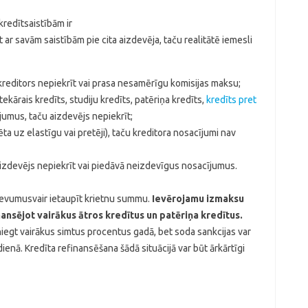
redītsaistībām ir
t ar savām saistībām pie cita aizdevēja, taču realitātē iemesli
kreditors nepiekrīt vai prasa nesamērīgu komisijas maksu;
ekārais kredīts, studiju kredīts, patēriņa kredīts,
kredīts pret
jumus, taču aizdevējs nepiekrīt;
ta uz elastīgu vai pretēji), taču kreditora nosacījumi nav
 aizdevējs nepiekrīt vai piedāvā neizdevīgus nosacījumus.
zdevumusvair ietaupīt krietnu summu.
Ievērojamu izmaksu
ansējot vairākus ātros kredītus un patēriņa kredītus.
egt vairākus simtus procentus gadā, bet soda sankcijas var
nā. Kredīta refinansēšana šādā situācijā var būt ārkārtīgi