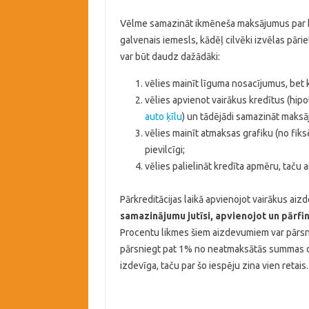
Vēlme samazināt ikmēneša maksājumus par k
galvenais iemesls, kādēļ cilvēki izvēlas pārie
var būt daudz dažādāki:
vēlies mainīt līguma nosacījumus, bet 
vēlies apvienot vairākus kredītus (hipot
auto ķīlu
) un tādējādi samazināt maksā
vēlies mainīt atmaksas grafiku (no fiksē
pievilcīgi;
vēlies palielināt kredīta apmēru, taču
Pārkreditācijas laikā apvienojot vairākus ai
samazinājumu jutīsi, apvienojot un pārfin
Procentu likmes šiem aizdevumiem var pārsni
pārsniegt pat 1% no neatmaksātās summas die
izdevīga, taču par šo iespēju zina vien retais.