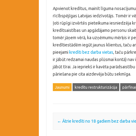
Apvienot kredītus, mainīt līguma nosacījumus 
rīcībspējīgas Latvijas iedzīvotājs. Tomēr ir 
ļoti rūpīgi izvērtēs pieteikuma iesniedzēja k
kredītsaistības un apgādājamo personu skaitu
tomēr jāņem vērā, ka uzņēmumu mērķis ir peļņ
kredītiestādēm iegūt jaunus klientus, taču a
pieejami
kredīti bez darba vietas
, taču pārkr
ir jābūt redzamai naudas plūsmai kontā) nav i
jābūt tīrai. Ja iepriekš ir kavēta parādsaistību
pāriešana pie cita aizdevēja būtu sekmīga.
Jaunumi
kredītu restrukturizācija
pārfina
Post navigation
←
Ātrie kredīti no 18 gadiem bez darba vi