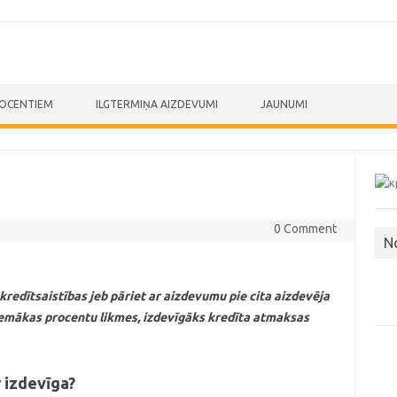
ROCENTIEM
ILGTERMIŅA AIZDEVUMI
JAUNUMI
0 Comment
N
kredītsaistības jeb pāriet ar aizdevumu pie cita aizdevēja
emākas procentu likmes, izdevīgāks kredīta atmaksas
r izdevīga?