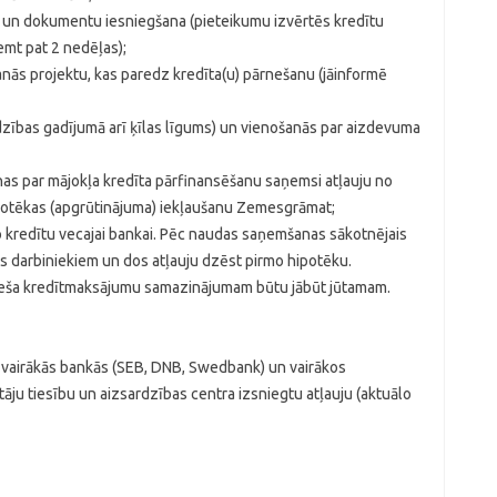
na un dokumentu iesniegšana (pieteikumu izvērtēs kredītu
emt pat 2 nedēļas);
nās projektu, kas paredz kredīta(u) pārnešanu (jāinformē
adzības gadījumā arī ķīlas līgums) un vienošanās par aizdevuma
nas par mājokļa kredīta pārfinansēšanu saņemsi atļauju no
ipotēkas (apgrūtinājuma) iekļaušanu Zemesgrāmat;
o kredītu vecajai bankai. Pēc naudas saņemšanas sākotnējais
 darbiniekiem un dos atļauju dzēst pirmo hipotēku.
ēneša kredītmaksājumu samazinājumam būtu jābūt jūtamam.
a vairākās bankās (SEB, DNB, Swedbank) un vairākos
ju tiesību un aizsardzības centra izsniegtu atļauju (aktuālo