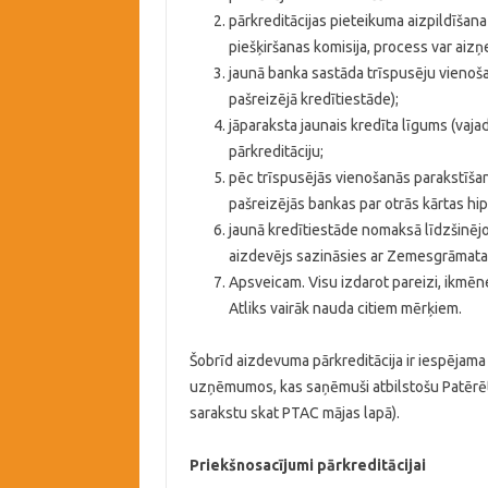
pārkreditācijas pieteikuma aizpildīša
piešķiršanas komisija, process var aizņ
jaunā banka sastāda trīspusēju vienoša
pašreizējā kredītiestāde);
jāparaksta jaunais kredīta līgums (vaj
pārkreditāciju;
pēc trīspusējās vienošanās parakstīša
pašreizējās bankas par otrās kārtas h
jaunā kredītiestāde nomaksā līdzšinēj
aizdevējs sazināsies ar Zemesgrāmatas
Apsveicam. Visu izdarot pareizi, ikm
Atliks vairāk nauda citiem mērķiem.
Šobrīd aizdevuma pārkreditācija ir iespējam
uzņēmumos, kas saņēmuši atbilstošu Patērētā
sarakstu skat PTAC mājas lapā).
Priekšnosacījumi pārkreditācijai