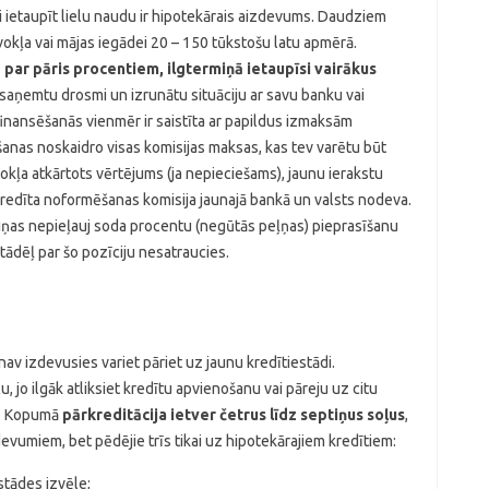
i ietaupīt lielu naudu ir hipotekārais aizdevums. Daudziem
vokļa vai mājas iegādei 20 – 150 tūkstošu latu apmērā.
par pāris procentiem, ilgtermiņā ietaupīsi vairākus
ai saņemtu drosmi un izrunātu situāciju ar savu banku vai
inansēšanās vienmēr ir saistīta ar papildus izmaksām
ešanas noskaidro visas komisijas maksas, kas tev varētu būt
kļa atkārtots vērtējums (ja nepieciešams), jaunu ierakstu
redīta noformēšanas komisija jaunajā bankā un valsts nodeva.
ņas nepieļauj soda procentu (negūtās peļņas) pieprasīšanu
tādēļ par šo pozīciju nesatraucies.
nav izdevusies variet pāriet uz jaunu kredītiestādi.
u, jo ilgāk atliksiet kredītu apvienošanu vai pāreju uz citu
ā. Kopumā
pārkreditācija ietver četrus līdz septiņus soļus
,
devumiem, bet pēdējie trīs tikai uz hipotekārajiem kredītiem:
stādes izvēle;