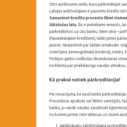
Otrs aizdevuma veids, kuru pārkreditējot var
Latvijas iedzīvotājiem ir paņemts kredīts dzī
Samazinot kredīta procentu likmi vismaz 
tūkstošus latu
. Šis ir pietiekams iemesls, l
pārkreditētos uz citu banku. Ņem vērā – pārf
(hipotekārajiem kredītiem), tādēļ pirms pāri
jāsedz. Neaizmirsti par šādām izmaksām -mājo
izdarīšana zemesgrāmatā (nodeva), notārs, k
Pēdējos gados notikušās likumdošanas izmai
no klienta par priekšlaicīgu naudas atmaksu, 
Kā praksē notiek pārkreditācija?
Pie nosacījuma, ka savā bankā pārkreditācija 
Procedūras apraksts var likties sarežģīts, tač
banku, jo vairāk naudas zaudēsiet ilgtermiņ
no kuriem pirmie četri attiecas uz visiem aiz
piedāvājumu salīdzināšana un kredītie