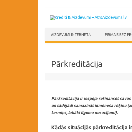
Skip to content
AIZDEVUMI INTERNETĀ
PIRMAIS BEZ P
Pārkreditācija
Pārkreditācija
ir iespēja refinansēt savas 
un tādējādi samazināt ikmēneša rēķinu (z
termiņš, labāki līguma nosacījumi).
Kādās situācijās pārkreditācija i