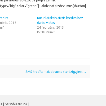
bas partnerus, spiežot uz pogas zemāk.
 type=”big” color=”green”] Salīdzināt aizdevumus[/button]
redīts
Kur ir lētākais ātrais kredīts bez
mbris, 2012
darba vietas
mi"
24 februāris, 2013
In "Jaunumi"
SMS kredīts – aizdevums steidzīgajiem
→
ms
|
Saistību atruna
|