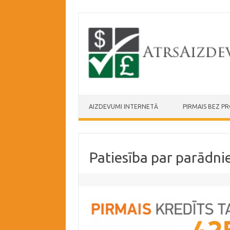
Skip to content
AIZDEVUMI INTERNETĀ
PIRMAIS BEZ P
Patiesība par parādni