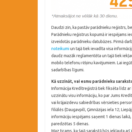
Daudzi zin, ka pastāv parādnieku reģistrs, bet r
Parādnieku reģistrus kopumā ir iespējams ied
izveidotās parādnieku datubāzes. Pirmā darb
noteikumi
un tajā tiek ievadīta visa informācij
daudz mazāk reglamentēta un tajā tiek iekļa
mobilo telefonu rēķinu kavējumiem. Lai iegūt
sadarbības līgumi.
Kā uzzināt, vai esmu parādnieku sarakst
Informācija Kredītreģistrā tiek fiksēta līdz a
uzzinātu visu informāciju, ko par Jums Kredīt
vai krājaizdevu sabiedrības vērsieties person
filiālēs (Daugavpilī, Ģimnāzijas iela 12; Liepā
informāciju iespējams saņemt 1 dienas laikā, 
paredzētas 5 dienas.
Maz ticams, ka šajā sarakstā būs iekļauta ar