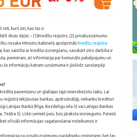
eti, kurš zin, kas tas ir.
alīt divās daļās – (1)Kredītu reģistrs, (2) privātuzņēmumu
ību nosaka Ministru kabinetā apstiprināti
Kredītu reģistra
a, kas saistīta ar kredīta izsniegšanu, savukārt otro darbība ir
uta, piemēram, arī informācija par komunālo pakalpojumu un
u šo informāciju katram uzņēmuma ir jāslēdz savstarpēji
os?
r kredīta paņemšanu un glabājas tajā neierobežotu laiku. Lai
u reģistrā iekļāvušas bankas, apdrošinātāji, nebanku kreditori
īgi Latvijas Bankā (Rīga, Bezdelīgu iela 3) vai Latvijas Bankas
ja, Teātra 3). Līdzi ņemiet pasi, būs jāraksta iesniegums. Parasti
bet oficiāli informācijas sagatavošanai noteikumos ir
ī informācija no privātuzņēmumu parādnieku reģistriem, bet tas