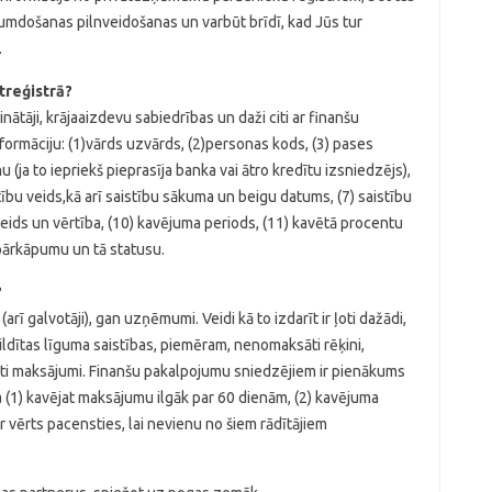
ikumdošanas pilnveidošanas un varbūt brīdī, kad Jūs tur
.
treģistrā?
ātāji, krājaaizdevu sabiedrības un daži citi ar finanšu
formāciju: (1)vārds uzvārds, (2)personas kods, (3) pases
(ja to iepriekš pieprasīja banka vai ātro kredītu izsniedzējs),
stību veids,kā arī saistību sākuma un beigu datums, (7) saistību
 veids un vērtība, (10) kavējuma periods, (11) kavētā procentu
 pārkāpumu un tā statusu.
?
rī galvotāji), gan uzņēmumi. Veidi kā to izdarīt ir ļoti dažādi,
pildītas līguma saistības, piemēram, nenomaksāti rēķini,
avēti maksājumi. Finanšu pakalpojumu sniedzējiem ir pienākums
a (1) kavējat maksājumu ilgāk par 60 dienām, (2) kavējuma
 vērts pacensties, lai nevienu no šiem rādītājiem