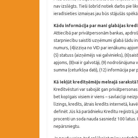
nav izslēgts. Tieši šobrīd notiek darbs pie l
ieradīsieties izmaiņas jau būs stājušās spēkā
Kādu informācija par mani glabājas kredī
Attiecībā par privātpersonām bankas, apdrošin
starpniecību saistīti uzņēmumi glabā šādu in
numurs, (4)izziņa no VID par ienākumu apjomu 
(5) statuss (aizņēmējs vai galvinieks), (6)sai
apjoms, (8)vai ir galvotāji, (9) nodrošinājuma
summa (ceturkšņa dati), (12) informācija par
Kā iekļūt kredītņēmēju melnajā sarakstā
Kredītvēsturi var sabojāt gan privātpersonas (a
bet kopīgais visiem ir viens – savlaicīgi neiz
līzings, kredīts, ātrais kredīts internetā, k
definēt Jūs kā parādnieku Kredītu reģistrā, j
procenti un soda nauda sasniedz 100 latus. Ir
nepārsniegtu.