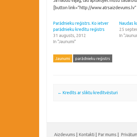
Ja naudu vajag, tad aplūkojiet mūsu sadarbī
[button link=”http://www.atrsaizdevums.lv”
Parādnieku reģistrs. Ko ietver
Naudas k
parādnieku kredītu reģistrs
25 septe
31 augusts, 2012
In "Jaunu
In "Jaunumi"
Jaunumi
parādnieku reģistrs
Post navigation
←
Kredīts ar sliktu kredītvēsturi
Aizdevums
|
Kontakti
|
Par mums
|
Privātu