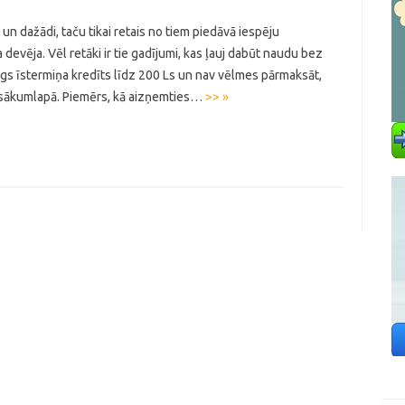
un dažādi, taču tikai retais no tiem piedāvā iespēju
devēja. Vēl retāki ir tie gadījumi, kas ļauj dabūt naudu bez
gs īstermiņa kredīts līdz 200 Ls un nav vēlmes pārmaksāt,
la sākumlapā. Piemērs, kā aizņemties…
>> »