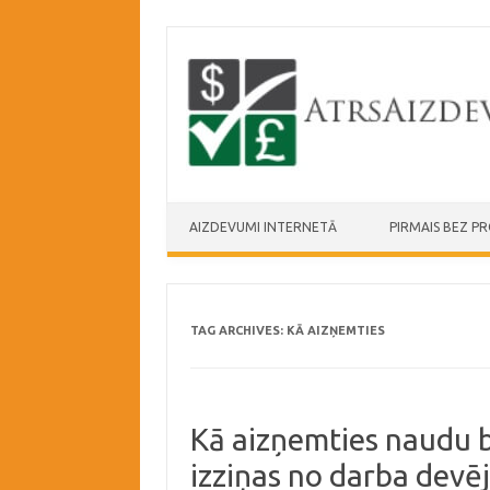
Skip to content
AIZDEVUMI INTERNETĀ
PIRMAIS BEZ P
TAG ARCHIVES:
KĀ AIZŅEMTIES
Kā aizņemties naudu b
izziņas no darba devē