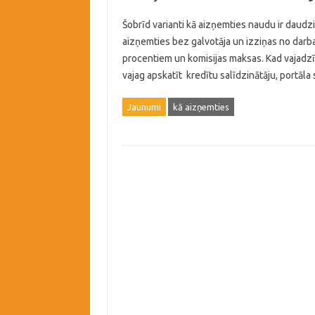
Šobrīd varianti kā aizņemties naudu ir daudzi 
aizņemties bez galvotāja un izziņas no darba 
procentiem un komisijas maksas. Kad vajadzī
vajag apskatīt kredītu salīdzinātāju, portā
Jaunumi
kā aizņemties