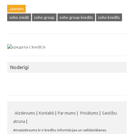
Jaunumi
soho credit
soho group
soho group kredits
soho kredīts
Noderīgi
Aizdevums
|
Kontakti
|
Par mums
|
Privātums
|
Saistību
atruna
|
Atrsaizdevums.lv ir kredītu informācijas un salīdzināšanas