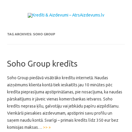
Skip to content
TAG ARCHIVES:
SOHO GROUP
Soho Group kredīts
Soho Group piedāvā visātrāko kredītu internetā. Naudas
aizņēmums klienta kontā tiek ieskaitīts jau 10 minūtes pēc
kredīta pieprasījuma apstiprināšanas, pie nosacījuma, ka naudas
pārskaitījums ir jāveic vienas komercbankas ietvaros. Soho
kredīts neprasa ķīlu, galvotāju vai jebkādu papīru aizpildīšanu.
Vienkārši piesakies aizdevumam, apstiprini savu profilu un
saņem naudu kontā. Svarīgi – primais kredīts līdz 350 eur bez
komisijas maksas…
>> »