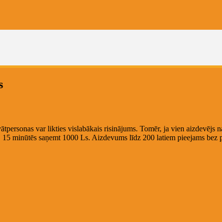
s
personas var likties vislabākais risinājums. Tomēr, ja vien aizdevējs na
ļauj 15 minūtēs saņemt 1000 Ls. Aizdevums līdz 200 latiem pieejams bez