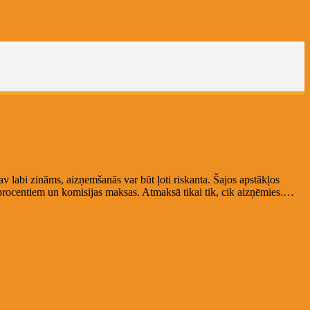
v labi zināms, aizņemšanās var būt ļoti riskanta. Šajos apstākļos
 procentiem un komisijas maksas. Atmaksā tikai tik, cik aizņēmies.…