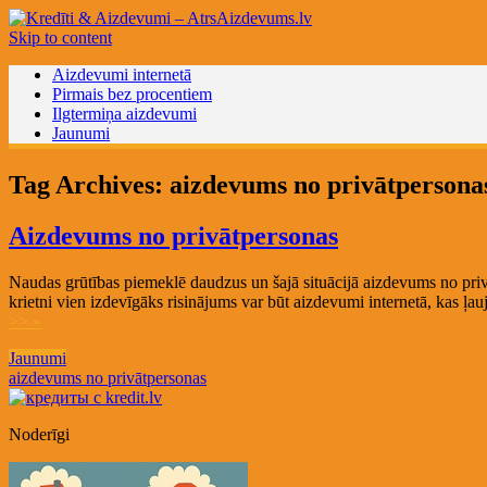
Skip to content
Aizdevumi internetā
Pirmais bez procentiem
Ilgtermiņa aizdevumi
Jaunumi
Tag Archives:
aizdevums no privātpersona
Aizdevums no privātpersonas
Naudas grūtības piemeklē daudzus un šajā situācijā aizdevums no privāt
krietni vien izdevīgāks risinājums var būt aizdevumi internetā, kas 
>> »
Jaunumi
aizdevums no privātpersonas
Noderīgi