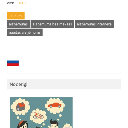
vien…
>> »
Jaunumi
aizņēmums
aizņēmums bez maksas
aizņēmums internetā
naudas aizņēmums
Noderīgi