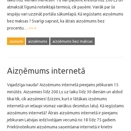
laiku līdz vienam mēnesim. Tu vari paņemt kredītā līdz 200 Ls un
atmaksāt līgumā noteiktajā termiņā, cik paņēmi. Vairāk par šo
iespēju vari uzzināt portāla sākumlapā. Kā iegūstams aizņēmums
bez maksas ? Svarīgi saprast, ka ātrais aizņēmums bez
procentu…
>> »
Jaunumi
aizņēmums
aizņēmums bez maksas
Aizņēmums internetā
Vajadzīga nauda? Aizņēmums internetā pieejams jebkuram 15
minūtēs. Aizņemies līdz 200 Ls uz laiku līdz 30 dienām un atdod
tikai tik, cik aizņēmies! (Uzzini, kurš ir lētākais izņēmums
internetā un ietaupi vismaz vairākus desmitus latu). Kā iegūstams
aizņēmums internetā? Ātrais aizņēmums internetā ir pieejams
jebkuram Latvijas iedzīvotājam vecumā no 18 līdz 75 gadiem.
Priekšnoteikumi aizņēmuma saņemšanai internetā ir krietni