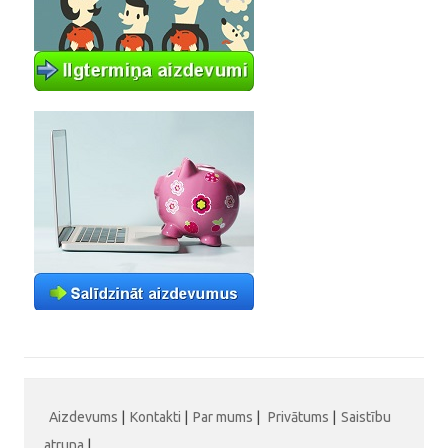
Aizdevums
|
Kontakti
|
Par mums
|
Privātums
|
Saistību
atruna
|