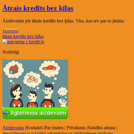
Ātrais kredīts bez ķīlas
Aizdevums jeb ātrais kredīts bez ķīlas. Viss, kas tev par to jāzina.
Jaunumi
ātrais kredīts bez ķīlas
Noderīgi
Aizdevums
|
Kontakti
|
Par mums
|
Privātums
|
Saistību atruna
|
Atrsaizdevums.lv ir kredītu informācijas un salīdzināšanas platforma.