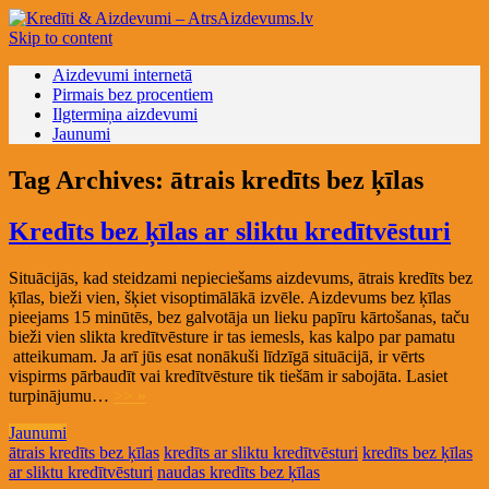
Skip to content
Aizdevumi internetā
Pirmais bez procentiem
Ilgtermiņa aizdevumi
Jaunumi
Tag Archives:
ātrais kredīts bez ķīlas
Kredīts bez ķīlas ar sliktu kredītvēsturi
Situācijās, kad steidzami nepieciešams aizdevums, ātrais kredīts bez
ķīlas, bieži vien, šķiet visoptimālākā izvēle. Aizdevums bez ķīlas
pieejams 15 minūtēs, bez galvotāja un lieku papīru kārtošanas, taču
bieži vien slikta kredītvēsture ir tas iemesls, kas kalpo par pamatu
atteikumam. Ja arī jūs esat nonākuši līdzīgā situācijā, ir vērts
vispirms pārbaudīt vai kredītvēsture tik tiešām ir sabojāta. Lasiet
turpinājumu…
>> »
Jaunumi
ātrais kredīts bez ķīlas
kredīts ar sliktu kredītvēsturi
kredīts bez ķīlas
ar sliktu kredītvēsturi
naudas kredīts bez ķīlas