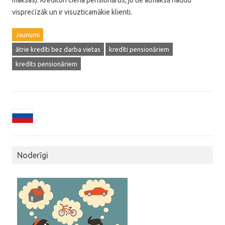
maksas). Kreditori ciena pensionārus, jo tie atmaksā naudu
visprecīzāk un ir visuzticamākie klienti.
Jaunumi
ātrie kredīti bez darba vietas
kredīti pensionāriem
kredīts pensionāriem
Noderīgi