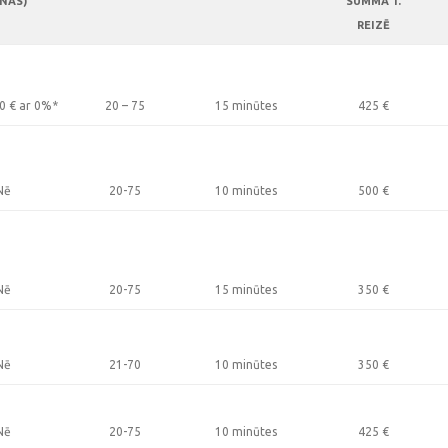
NAS)
SUMMA 1.
REIZĒ
00
€
ar 0%*
20 – 75
15 minūtes
425
€
Nē
20-75
10 minūtes
500
€
Nē
20-75
15 minūtes
350
€
Nē
21-70
10 minūtes
350
€
Nē
20-75
10 minūtes
425
€