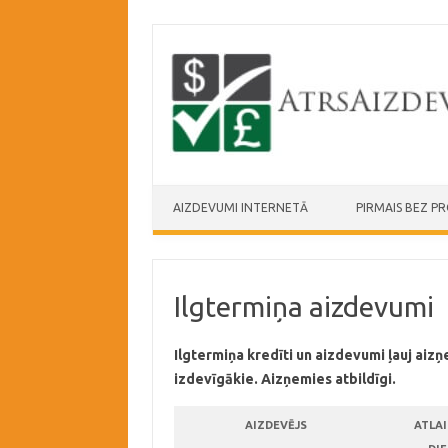
Skip to content
AIZDEVUMI INTERNETĀ
PIRMAIS BEZ P
Ilgtermiņa aizdevumi
Ilgtermiņa kredīti un aizdevumi ļauj aiz
izdevīgākie. Aizņemies atbildīgi.
AIZDEVĒJS
ATLAI