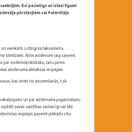
nkcijām. Esi pacietīgs un izlasi līgumi
izdevēja pārstāvjiem vai Patērētāju
 un vienkārši. Līdzīgi kā taksometra
šama steidzami. Ātrie aizdevumi ļauj saņemt
to par visdemokrātiskāko, taču pirms
 naudas aizdevuma atmaksas iespējām.
nusus, kas izriet no aizņemšanās, t.sk.
sas pakalpojums un par aizdevuma pagarināšanu
ldīt savas saistības savlaicīgi var tikt
ierobežotas iespējas paņemt jebkādu citu