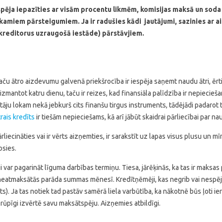
ēja iepazīties ar visām procentu likmēm, komisijas maksā un soda sa
kamiem pārsteigumiem. Ja ir radušies kādi jautājumi, sazinies ar a
 kreditorus uzraugošā iestāde) pārstāvjiem.
ču ātro aizdevumu galvenā priekšrocība ir iespēja saņemt naudu ātri, ērti
izmantot katru dienu, taču ir reizes, kad finansiāla palīdzība ir nepiecie
āju lokam nekā jebkurš cits finanšu tirgus instruments, tādējādi padarot 
trais kredīts
ir tiešām nepieciešams, kā arī jābūt skaidrai pārliecībai par
iecināties vai ir vērts aizņemties, ir sarakstīt uz lapas visus plusu un mī
osies.
īgi var pagarināt līguma darbības termiņu. Tiesa, jārēķinās, ka tas ir mak
atmaksātās parāda summas mēnesī. Kredītņēmēji, kas negrib vai nespēj izpi
ts). Ja tas notiek tad pastāv samērā liela varbūtība, ka nākotnē būs ļoti 
 rūpīgi izvērtē savu maksātspēju. Aizņemies atbildīgi.