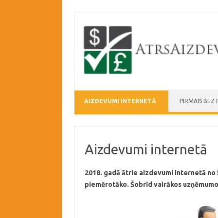
Skip to content
AIZDEVUMI INTERNETĀ
PIRMAIS BEZ
Aizdevumi internetā
2018. gadā ātrie aizdevumi internetā no 5
piemērotāko. Šobrīd vairākos uzņēmumos j