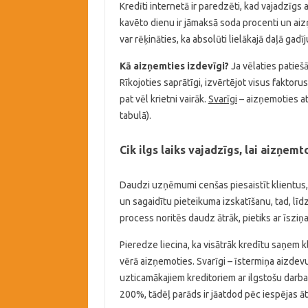
Kredīti internetā ir paredzēti, kad vajadzīgs
kavēto dienu ir jāmaksā soda procenti un aiz
var rēķināties, ka absolūti lielākajā daļā gad
Kā aizņemties izdevīgi?
Ja vēlaties patieš
Rīkojoties saprātīgi, izvērtējot visus fakto
pat vēl krietni vairāk.
Svarīgi
– aizņemoties atk
tabulā).
Cik ilgs laiks vajadzīgs, lai aizņemt
Daudzi uzņēmumi cenšas piesaistīt klientus, 
un sagaidītu pieteikuma izskatīšanu, tad, lī
process noritēs daudz ātrāk, pietiks ar īsziņ
Pieredze liecina, ka visātrāk kredītu saņem kl
vērā aizņemoties. Svarīgi – īstermiņa aizde
uzticamākajiem kreditoriem ar ilgstošu darba
200%, tādēļ parāds ir jāatdod pēc iespējas āt