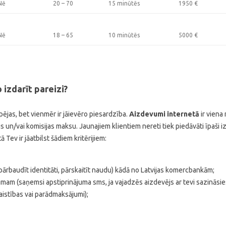
Nē
20 – 70
15 minūtēs
1950
€
Nē
18 – 65
10 minūtēs
5000
€
 izdarīt pareizi?
pējas, bet vienmēr ir jāievēro piesardzība.
Aizdevumi internetā
ir viena
s un/vai komisijas maksu. Jaunajiem klientiem nereti tiek piedāvāti īpaši iz
 Tev ir jāatbilst šādiem kritērijiem:
ārbaudīt identitāti, pārskaitīt naudu) kādā no Latvijas komercbankām;
mam (saņemsi apstiprinājuma sms, ja vajadzēs aizdevējs ar tevi sazināsie
aistības vai parādmaksājumi);