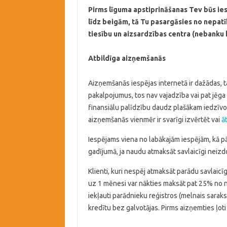
Pirms līguma apstiprināšanas Tev būs iesp
līdz beigām, tā Tu pasargāsies no nepatī
tiesību un aizsardzības centra (nebanku
Atbildīga aizņemšanās
Aizņemšanās iespējas internetā ir dažādas, ta
pakalpojumus, tos nav vajadzība vai pat jēga 
finansiālu palīdzību daudz plašākam iedzīvot
aizņemšanās vienmēr ir svarīgi izvērtēt vai
ā
Iespējams viena no labākajām iespējām, kā pārl
gadījumā, ja naudu atmaksāt savlaicīgi neizd
Klienti, kuri nespēj atmaksāt parādu savlaic
uz 1 mēnesi var nākties maksāt pat 25% no ne
iekļauti parādnieku reģistros (melnais saraks
kredītu bez galvotājas. Pirms aizņemties ļoti