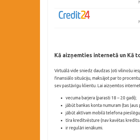
Kā aizņemties internetā un Kā to
Virtuālā vide sniedz daudzas ļoti vilinošu ies
finansiālo situāciju, maksājot par to procentu
sev pastāvīgu klientu. Lai aizņemtos internetā
vecuma barjera (parasti 18 – 20 gadi);
jābūt bankas konta numuram (tas ļaus p
jābūt aktīvam mobilā telefona pieslēgu
tīra kredītvēsture (nav kavētas kredīts
ir regulāri ienākumi.