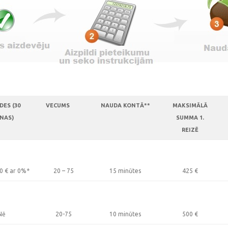
DES (30
VECUMS
NAUDA KONTĀ**
MAKSIMĀLĀ
NAS)
SUMMA 1.
REIZĒ
00
€
ar 0%*
20 – 75
15 minūtes
425
€
Nē
20-75
10 minūtes
500
€