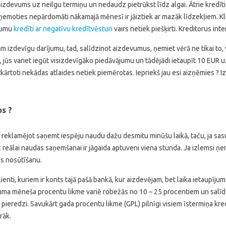
 aizdevums uz neilgu termiņu un nedaudz pietrūkst līdz algai. Ātrie kredīti
ņemoties nepārdomāti nākamajā mēnesī ir jāiztiek ar mazāk līdzekļiem. Klie
ījumu
kredīti ar negatīvu kredītvēsturi
vairs netiek piešķirti. Kreditorus int
ām izdevīgu darījumu, tad, salīdzinot aizdevumus, ņemiet vērā ne tikai to,
rus, jūs variet iegūt visizdevīgāko piedāvājumu un tādējādi ietaupīt 10 EU
ārtoti nekādas atlaides netiek piemērotas. Iepriekš jau esi aizņēmies ? Izv
os ?
reklamējot saņemt iespēju naudu dažu desmitu minūšu laikā, taču, ja sasu
dz reālai naudas saņemšanai ir jāgaida aptuveni viena stunda. Ja izlemsi
as nosūtīšanu.
ienti, kuriem ir konts tajā pašā bankā, kur aizdevējam, bet laika ietaupīju
vuma mēneša procentu likme variē robežās no 10 – 25 procentiem un salīdz
 pieredzi. Savukārt gada procentu likme (GPL) pilnīgi visiem īstermiņa kr
rāk.