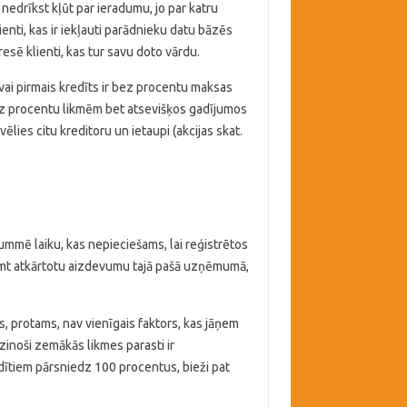
 nedrīkst kļūt par ieradumu, jo par katru
nti, kas ir iekļauti parādnieku datu bāzēs
eresē klienti, kas tur savu doto vārdu.
 vai pirmais kredīts ir bez procentu maksas
R uz procentu likmēm bet atsevišķos gadījumos
ēlies citu kreditoru un ietaupi (akcijas skat.
mmē laiku, kas nepieciešams, lai reģistrētos
 ņemt atkārtotu aizdevumu tajā pašā uzņēmumā,
ms, protams, nav vienīgais faktors, kas jāņem
inoši zemākās likmes parasti ir
edītiem pārsniedz 100 procentus, bieži pat