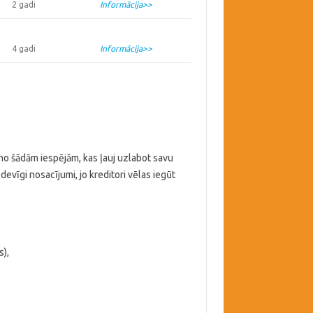
2 gadi
Informācija>>
4 gadi
Informācija>>
 no šādām iespējām, kas ļauj uzlabot savu
devīgi nosacījumi, jo kreditori vēlas iegūt
s),