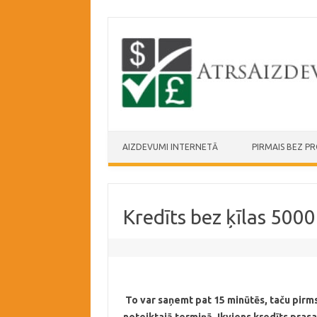
Skip to content
AIZDEVUMI INTERNETĀ
PIRMAIS BEZ P
Kredīts bez ķīlas 5000
To var saņemt pat 15 minūtēs, taču pirm