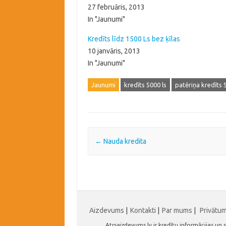
27 februāris, 2013
In "Jaunumi"
Kredīts līdz 1500 Ls bez ķīlas
10 janvāris, 2013
In "Jaunumi"
Jaunumi
kredīts 5000 ls
patēriņa kredīts 
Post navigation
←
Nauda kredita
Aizdevums
|
Kontakti
|
Par mums
|
Privātu
Atrsaizdevums.lv ir kredītu informācijas u