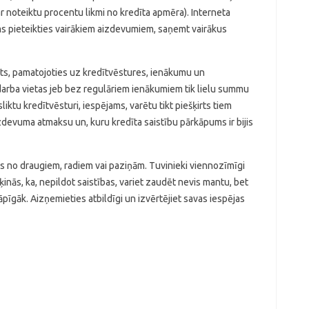
ar noteiktu procentu likmi no kredīta apmēra). Interneta
jams pieteikties vairākiem aizdevumiem, saņemt vairākus
rts, pamatojoties uz kredītvēstures, ienākumu un
darba vietas jeb bez regulāriem ienākumiem tik lielu summu
liktu kredītvēsturi, iespējams, varētu tikt piešķirts tiem
izdevuma atmaksu un, kuru kredīta saistību pārkāpums ir bijis
s no draugiem, radiem vai paziņām. Tuvinieki viennozīmīgi
inās, ka, nepildot saistības, variet zaudēt nevis mantu, bet
āpīgāk. Aizņemieties atbildīgi un izvērtējiet savas iespējas