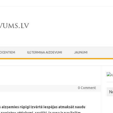
ROCENTIEM
ILGTERMIŅA AIZDEVUMI
JAUNUMI
0 Comment
N
s aizņemies rūpīgi izvērtē iespējas atmaksāt naudu