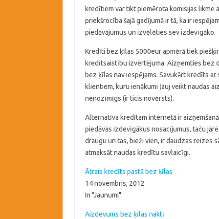
kredītiem var tikt piemērota komisijas likme 
priekšrocība šajā gadījumā ir tā, ka ir iespē
piedāvājumus un izvēlēties sev izdevīgāko.
Kredīti bez ķīlas 5000eur apmērā tiek piešķi
kredītsaistību izvērtējuma. Aizņemties bez 
bez ķīlas nav iespējams. Savukārt kredīts ar s
klientiem, kuru ienākumi ļauj veikt naudas a
nenozīmīgs (ir ticis novērsts).
Alternatīva kredītam internetā ir aizņemšanā
piedāvās izdevīgākus nosacījumus, taču jārēķ
draugu un tas, bieži vien, ir daudzas reizes s
atmaksāt naudas kredītu savlaicīgi.
Ātrais kredīts pastā bez ķīlas
14 novembris, 2012
In "Jaunumi"
Aizdevums bez ķīlas naktī