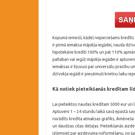
Kopumā iemesli, kādēļ nepieciešams kredīts 
ir pirmā iemaksa mājokļa iegādei, nauda dzīv
hipotekārie kredīti 100% un pat 110% apmērā
patlaban var iegūt mājokļa iegādei ir aptuven
iemaksas ir kļuvusi par universālu prasību un
dzīvokļa iegādi ir pieņēmuši krietnu laiku iep
Kā notiek pieteikšanās kredītam lī
Lai pieteiktos naudas kredītam 5000 eur un li
Aptuveni 1 – 24 stundu laikā savā epastā saņ
norādīts kredīta atmaksas grafiks, ikmēneša
un daudzas citas detaļas. Pieteikšanās aizde
izlemsiet par aizdevuma noformēšanu, no jum