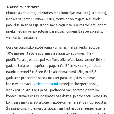
1. Kredīts internetā
Pirmais aizdevums, lielākoties, bez komisijas maksas (30 dienas),
iespēja saņemt 15 minūšu laikā, neizejot no mājām. Neuzliek
papildus saistības (ja atdod savlaicīgi), nav jāšķiras no iemīļotiem
priekšmetiem vai jākaulējas par nosacījumiem. Bezpersonisks,
vienkāršs risinājums.
Otrā un turpmāko aizdevumu komisijas maksa veido aptuveni
10% mēnesī, taču iespējamas arī augstākas likmes. Tiek
piedāvāts aizņemties pat vairākus tūkstošus latu, termiņš līdz 1
gadam, taču to ir iespējams pagarināt. Būtiski, ka aizņemoties
naudu internetā ir jācenšās to atdot maksimāli ātri, pretējā
gadījumā procentos sanāk maksāt pārāk augstas summas,
kas nav izdevīgi.
Ātrie aizdevumi
ir pieejami bezpersoniski,
vienkārši un ātri, taču, ja nav pārliecība vai izpratne par to kā
kredītu atmaksāt, tas ir riskants pasākums, jo procentu likmes un
komisijas maksas atkārtotiem aizdevumiem ir salīdzinoši augstas.
Šis risinājums ir piemērots situācijām, kad nauda ir nepieciešama