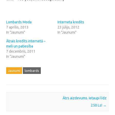
Lombards Moda
Interneta kredīts
7 aprīlis, 2013
23 jūlijs, 2012
In "Jaunumi"
In "Jaunumi"
Ātrais kredīts internetā –
meli un patiesība
7 decembris, 2011
In "Jaunumi"
Jaunumi
lombards
Post navigation
Ātrs aizdevums. Ietaupi līdz
250 Ls!
→