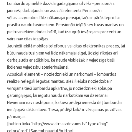
Lombardu apmeklē dažāda gadagājuma cilvēki – pensionāri,
jaunieši, darbaļaudis un asociāli elementi. Pensionāri
vēlas aizņemties līdz nākamajai pensijai, taču ir pārāk lepni, lai
prasītu naudu tuviniekiem. Pensionāri ieķīlā sev tuvas mantas un
pie tuviniekiem dodas brīdī, kad izauguši ievērojami procenti un
vairs nav citas iespējas.
Jaunieši ieķīlā mobilos telefonus vai citas elektronikas preces, lai
būtu nauda tusiņiem vai līdz nākamajai algai, līdzīgi rīkojas arī
darbaļaudis ar atšķirību, ka nauda visbiežāk ir vajadzīga tieši
ikdienas vajadzību apmierināšanai.
Acosicāli elementi – noziedznieki un narkomāni – lombardos
realizē nelegāli iegūtās mantas. Bieži lielāka noziedzība ir
vērojama tieši lombardu apkārtnē, jo noziedznieki aplaupa
garāmgājējus, lai iegūtu naudu narkotikām vai dzeršanai.
Nevienam nav noslēpums, ka tieši pēdējā iemesla dēļ lombardi ir
iemājojuši sliktu slavu. Tiesa, pēdējā laikā ir vērojamas pozitīvas
pārmaiņas.
[button link=”http://www.atrsaizdevums.lv” type=”big”
color=”red”] Saņemt naudu[/button]