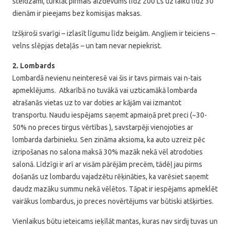
steidzami, turklāt pirmais aizdevums līdz 200 Ls uz laiku līdz 30
dienām ir pieejams bez komisijas maksas.
Izšķiroši svarīgi – izlasīt līgumu līdz beigām. Angļiem ir teiciens –
velns slēpjas detaļās – un tam nevar nepiekrist.
2. Lombards
Lombardā nevienu neinteresē vai šis ir tavs pirmais vai n-tais
apmeklējums. Atkarībā no tuvākā vai uzticamākā lombarda
atrašanās vietas uz to var doties ar kājām vai izmantot
transportu. Naudu iespējams saņemt apmaiņā pret preci (~30-
50% no preces tirgus vērtības ), savstarpēji vienojoties ar
lombarda darbinieku. Sen zināma aksioma, ka auto uzreiz pēc
izripošanas no salona maksā 30% mazāk nekā vēl atrodoties
salonā. Līdzīgi ir arī ar visām pārējām precēm, tādēļ jau pirms
došanās uz lombardu vajadzētu rēķināties, ka varēsiet saņemt
daudz mazāku summu nekā vēlētos. Tāpat ir iespējams apmeklēt
vairākus lombardus, jo preces novērtējums var būtiski atšķirties.
Vienlaikus būtu ieteicams ieķīlāt mantas, kuras nav sirdij tuvas un