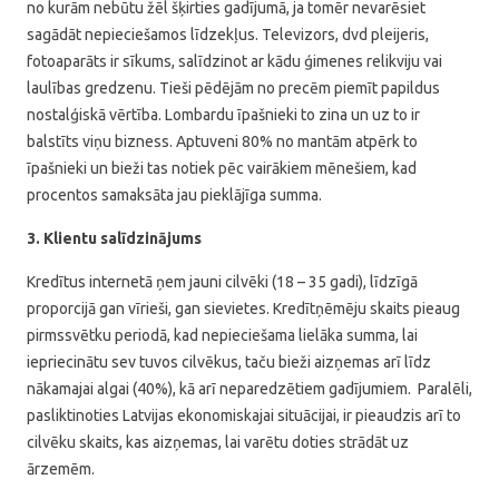
no kurām nebūtu žēl šķirties gadījumā, ja tomēr nevarēsiet
sagādāt nepieciešamos līdzekļus. Televizors, dvd pleijeris,
fotoaparāts ir sīkums, salīdzinot ar kādu ģimenes relikviju vai
laulības gredzenu. Tieši pēdējām no precēm piemīt papildus
nostalģiskā vērtība. Lombardu īpašnieki to zina un uz to ir
balstīts viņu bizness. Aptuveni 80% no mantām atpērk to
īpašnieki un bieži tas notiek pēc vairākiem mēnešiem, kad
procentos samaksāta jau pieklājīga summa.
3. Klientu salīdzinājums
Kredītus internetā ņem jauni cilvēki (18 – 35 gadi), līdzīgā
proporcijā gan vīrieši, gan sievietes. Kredītņēmēju skaits pieaug
pirmssvētku periodā, kad nepieciešama lielāka summa, lai
iepriecinātu sev tuvos cilvēkus, taču bieži aizņemas arī līdz
nākamajai algai (40%), kā arī neparedzētiem gadījumiem. Paralēli,
pasliktinoties Latvijas ekonomiskajai situācijai, ir pieaudzis arī to
cilvēku skaits, kas aizņemas, lai varētu doties strādāt uz
ārzemēm.