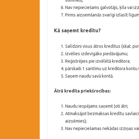
summas);
Nav nepieciešams galvotājs, ķīla vai izz
Pirms aizņemšanās svarīgi izlasīt līgu
Kā saņemt kredītu?
Salīdzini visus ātros kredītus (skat. po
Izvēlies izdevīgāko piedāvājumu;
Reģistrējies pie izvēlētā kreditora;
pārskaiti 1 santīmu uz kreditora kontu (š
Saņem naudu savā kontā.
Ātrā kredīta priekšrocības:
Naudu iespējams saņemt ļoti ātri;
Atmaksājot bezmaksas kredītu savlaicīgi
aizņēmies);
Nav nepieciešamas nekādas izziņas va