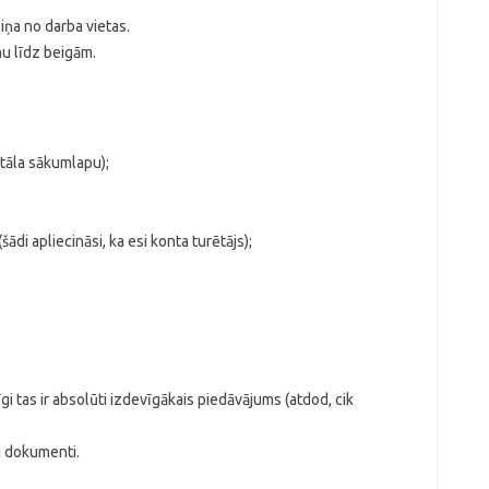
iņa no darba vietas.
mu līdz beigām.
rtāla sākumlapu);
ādi apliecināsi, ka esi konta turētājs);
 tas ir absolūti izdevīgākais piedāvājums (atdod, cik
i dokumenti.