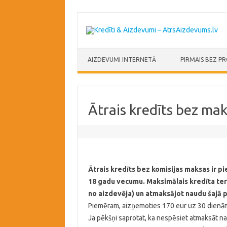
Skip to content
AIZDEVUMI INTERNETĀ
PIRMAIS BEZ P
Ātrais kredīts bez ma
Ātrais kredīts bez komisijas maksas ir p
18 gadu vecumu. Maksimālais kredīta term
no aizdevēja) un atmaksājot naudu šajā pe
Piemēram, aizņemoties 170 eur uz 30 dienām,
Ja pēkšņi saprotat, ka nespēsiet atmaksāt na