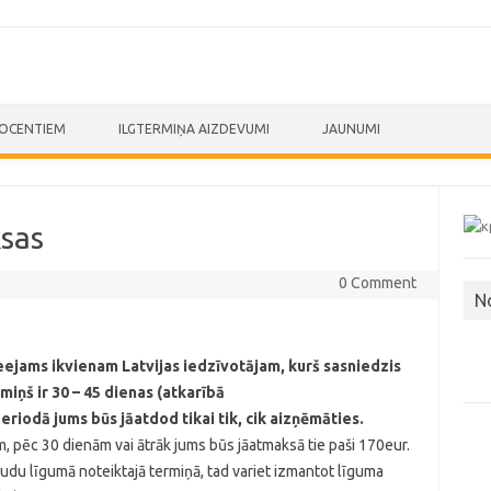
ROCENTIEM
ILGTERMIŅA AIZDEVUMI
JAUNUMI
ksas
0 Comment
N
ieejams ikvienam Latvijas iedzīvotājam, kurš sasniedzis
iņš ir 30 –
45 dienas (atkarībā
riodā jums būs jāatdod tikai tik, cik aizņēmāties.
 pēc 30 dienām vai ātrāk jums būs jāatmaksā tie paši 170eur.
udu līgumā noteiktajā termiņā, tad variet izmantot līguma