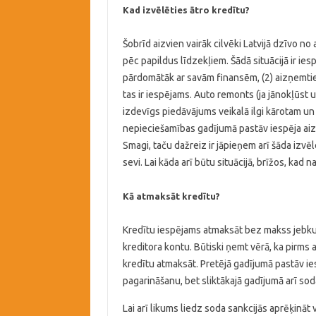
Kad izvēlēties ātro kredītu?
Šobrīd aizvien vairāk cilvēki Latvijā dzīvo no
pēc papildus līdzekļiem. Šādā situācijā ir iespē
pārdomātāk ar savām finansēm, (2) aizņemties
tas ir iespējams. Auto remonts (ja jānokļūst 
izdevīgs piedāvājums veikalā ilgi kārotam un
nepieciešamības gadījumā pastāv iespēja aizņ
Smagi, taču dažreiz ir jāpieņem arī šāda izvēl
sevi. Lai kāda arī būtu situācijā, brīžos, kad 
Kā atmaksāt kredītu?
Kredītu iespējams atmaksāt bez makss jebkur
kreditora kontu. Būtiski ņemt vērā, ka pirms 
kredītu atmaksāt. Pretējā gadījumā pastāv ies
pagarināšanu, bet sliktākajā gadījumā arī so
Lai arī likums liedz soda sankcijās aprēķināt