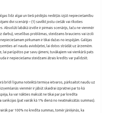
 algas līdz algai un tieši pēdējās nedēļās izjūt nepieciešamību
jami divi scenāriji – (1) savilkt jostu ciešāk vai rīkoties
. Absolūti labākā izvēle ir pirmais scenārijs, taču ne vienmēr
uz darbu), veselības problēmas, steidzams brauciens vai izcili
 nepieciešamam pirkumam ir tikai dažas no iespējām. Galējas
emties arī naudu aviobiļetei, lai dotos strādāt uz ārzemēm.
e, lai parūpētos par savu ģimeni, tuvākajiem vai vienkārši pats
nauda ir nepieciešama steidzami ātrais kredīts var palīdzēt.
ā brīdī līguma noteiktā termiņa ietvaros, pārksaitot naudu uz
aizņemšanās vienmēr ir jābūt skaidrai izpratnei par to kā
pēja, ka var nākties maksāt ne tikai par par kredīta
da sankcijas (pat vairāk kā 1% dienā no neatmaksātās summas).
 vairāk par 100% no kredīta summas, tomēr jārēķinās, ka