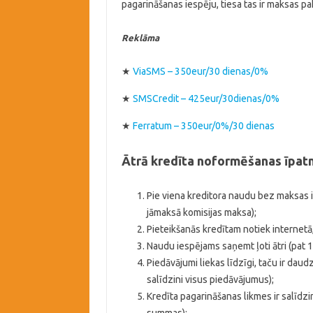
pagarināšanas iespēju, tiesa tas ir maksas p
Reklāma
★
ViaSMS – 350eur/30 dienas/0%
★
SMSCredit – 425eur/30dienas/0%
★
Ferratum – 350eur/0%/30 dienas
Ātrā kredīta noformēšanas īpat
Pie viena kreditora naudu bez maksas ir
jāmaksā komisijas maksa);
Pieteikšanās kredītam notiek internetā,
Naudu iespējams saņemt ļoti ātri (pat 1
Piedāvājumi liekas līdzīgi, taču ir daud
salīdzini visus piedāvājumus);
Kredīta pagarināšanas likmes ir salīdz