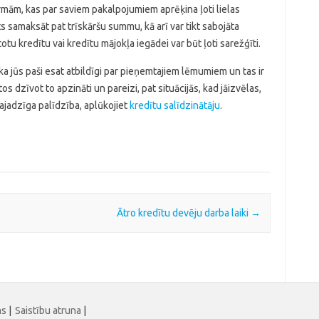
rmām, kas par saviem pakalpojumiem aprēķina ļoti lielas
ts samaksāt pat trīskāršu summu, kā arī var tikt sabojāta
tu kredītu vai kredītu mājokļa iegādei var būt ļoti sarežģīti.
, ka jūs paši esat atbildīgi par pieņemtajiem lēmumiem un tas ir
cītos dzīvot to apzināti un pareizi, pat situācijās, kad jāizvēlas,
vajadzīga palīdzība, aplūkojiet
kredītu salīdzinātāju
.
Ātro kredītu devēju darba laiki
→
ms
|
Saistību atruna
|