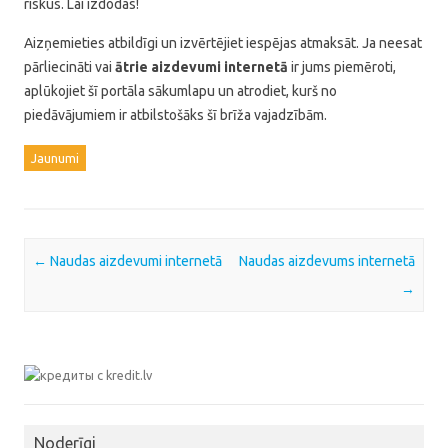
riskus. Lai izdodas!
Aizņemieties atbildīgi un izvērtējiet iespējas atmaksāt. Ja neesat
pārliecināti vai
ātrie aizdevumi internetā
ir jums piemēroti,
aplūkojiet šī portāla sākumlapu un atrodiet, kurš no
piedāvājumiem ir atbilstošāks šī brīža vajadzībām.
Jaunumi
Post navigation
←
Naudas aizdevumi internetā
Naudas aizdevums internetā
→
Noderīgi