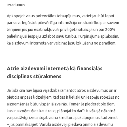
ieradumus.
Apkopojot visus potenciālos ietaupījumus, variet jau būt lepni
par sevi. Iegūstot pilnvērtīgu informāciju un skaidrību par saviem
tēriņiem jūs jau esat nokļuvuši priviliģētā situācijā un par 200%
palielinājuši iespēju uzlabot savu turību. Turpinājumā aplūkosim,
kā aizdevumi internetā var veicināt jūsu izkļūšanu no parādiem.
Ātrie aizdevumi internetā kā finansiālās
disciplīnas stūrakmens
Ja līdz šim nav bijusi vajadzība izmantot ātros aizdevumus un ir
pieticis ar paša līdzekļiem, tad tas ir lieliski un iespēju robežās no
aizņemšanās būtu vispār jāizvairās. Tomēr, ja piederat pie tiem,
kas ir aizņēmušies kaut reizi, plānojat to darīt tuvākajā nākotnē
vai pastāvīgi izmantojat viena kreditora pakalpojumus, tad ziniet
– jūs pārmaksājiet. Vairāki aizdevēji piedāvā pirmo aizdevumu