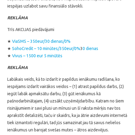
iespējas uzlabot savu finansiālo stāvokli.
REKLĀMA
Trīs AKCIJAS piedāvājumi
★
ViaSMS – 350eur/30 dienas/0%
★
SohoCredit – 10 minūtes/350eur/0%
3
0 dienas
★
Vivus – 1500 eur 5 minūtēs
REKLĀMA
Labākais veids, kā to izdarīt ir papildus ienākumu radīšana, ko
iespējams izdarīt vairākos veidos – (1) atrast papildus darbs, (2)
iegūt labāk apmaksātu darbu, (3) gūt ienākumus kā
pašnodarbinātajam, (4) uzsākt uzņēmējdarbību. Katram no šiem
risinājumiem ir savi plusi un mīnusi un šī raksta mērķis nav tos
aprakstīt detalizēti, taču ir skaidrs, ka ja ātrie aizdevumi internetā
tiek izmantoti regulāri, tad jūs samazinat jau tā savus nelielos
ienākumus un barojat svešas mutes – ātros aizdevējus.