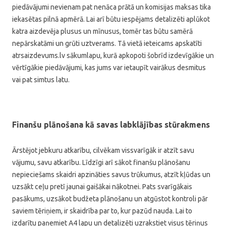
piedāvājumi nevienam pat nenāca prātā un komisijas maksas tika
iekasētas pilnā apmērā. Lai arī būtu iespējams detalizēti aplūkot
katra aizdevēja plusus un mīnusus, tomēr tas būtu samērā
nepārskatāmi un grūti uztverams. Tā vietā ieteicams apskatīti
atrsaizdevums.lv sākumlapu, kurā apkopoti šobrīd izdevīgākie un
vērtīgākie piedāvājumi, kas jums var ietaupīt vairākus desmitus
vai pat simtus latu.
Finanšu plānošana kā savas labklājības stūrakmens
Ārstējot jebkuru atkarību, cilvēkam vissvarīgāk ir atzīt savu
vājumu, savu atkarību. Līdzīgi arī sākot finanšu plānošanu
nepieciešams skaidri apzināties savus trūkumus, atzīt kļūdas un
uzsākt ceļu pretī jaunai gaišākai nākotnei. Pats svarīgākais
pasākums, uzsākot budžeta plānošanu un atgūstot kontroli pār
saviem tēriņiem, ir skaidrība par to, kur pazūd nauda. Lai to
izdarītu paņemiet A4 lapu un detalizēti uzrakstiet visus tēriņus