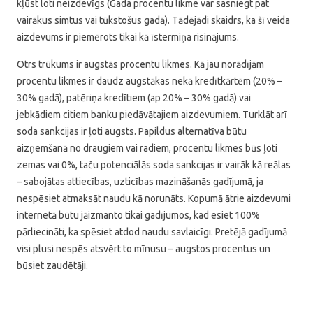
kļūst loti neizdevīgs (Gada procentu likme var sasniegt pat
vairākus simtus vai tūkstošus gadā). Tādējādi skaidrs, ka šī veida
aizdevums ir piemērots tikai kā īstermiņa risinājums.
Otrs trūkums ir augstās procentu likmes. Kā jau norādījām
procentu likmes ir daudz augstākas nekā kredītkārtēm (20% –
30% gadā), patēriņa kredītiem (ap 20% – 30% gadā) vai
jebkādiem citiem banku piedāvātajiem aizdevumiem. Turklāt arī
soda sankcijas ir ļoti augsts. Papildus alternatīva būtu
aizņemšanā no draugiem vai radiem, procentu likmes būs ļoti
zemas vai 0%, taču potenciālās soda sankcijas ir vairāk kā reālas
– sabojātas attiecības, uzticības mazināšanās gadījumā, ja
nespēsiet atmaksāt naudu kā norunāts. Kopumā ātrie aizdevumi
internetā būtu jāizmanto tikai gadījumos, kad esiet 100%
pārliecināti, ka spēsiet atdod naudu savlaicīgi. Pretējā gadījumā
visi plusi nespēs atsvērt to mīnusu – augstos procentus un
būsiet zaudētāji.