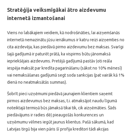
Stratēģija veiksmīgākai ātro aizdevumu
internetā izmantošanai
Viens no labākajiem veidiem, kā nodrošināties, lai aizņemšanās
internetā nemazinātu jūsu ienākumus ir katru reizi aizņemties no
cita aizdevēja, kas piedāvā pirmo aizdevumu bez maksas. Svarīgi
šajā gadījumā ir paturēt prātā, ka vispirms būtu jānomaksā
iepriekšējais aizdevums. Pretējā gadījumā pastāv ļoti reāla
iespēja maksāt par kredīta pagarināšanu (sākot no 10% mēnesī)
vai nemaksāšanas gadījumā segt soda sankcijas (pat vairāk kā 1%
dienā no neatmaksātās summas).
Šobrīt pieci uzņēmumi piedāvā jaunajiem klientiem saņemt
pirmos aizdevumus bez maksas, t.i. atmaksājot naudu līgumā
noteiktajā termiņā būs jāmaksā tikai tik, cik aizņēmāties. Šāds
piedāvājums ir radies dēļ pieaugošās konkurences un
uzņēmumu vēlmes iegūt jaunus klientus. Pašā sākumā, kad
Latvijas tirgū bija vien pāris šī profija kreditori tādi akcijas