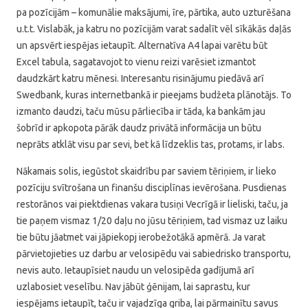
pa pozīcijām – komunālie maksājumi, īre, pārtika, auto uzturēšana
u.t.t. Vislabāk, ja katru no pozīcijām varat sadalīt vēl sīkākās daļās
un apsvērt iespējas ietaupīt. Alternatīva A4 lapai varētu būt
Excel tabula, sagatavojot to vienu reizi varēsiet izmantot
daudzkārt katru mēnesi. Interesantu risinājumu piedāvā arī
Swedbank, kuras internetbankā ir pieejams budžeta plānotājs. To
izmanto daudzi, taču mūsu pārliecība ir tāda, ka bankām jau
šobrīd ir apkopota pārāk daudz privātā informācija un būtu
neprāts atklāt visu par sevi, bet kā līdzeklis tas, protams, ir labs.
Nākamais solis, iegūstot skaidrību par saviem tēriņiem, ir lieko
pozīciju svītrošana un finanšu disciplīnas ievērošana. Pusdienas
restorānos vai piektdienas vakara tusiņi Vecrīgā ir lieliski, taču, ja
tie paņem vismaz 1/20 daļu no jūsu tēriņiem, tad vismaz uz laiku
tie būtu jāatmet vai jāpiekopj ierobežotākā apmērā. Ja varat
pārvietojieties uz darbu ar velosipēdu vai sabiedrisko transportu,
nevis auto. Ietaupīsiet naudu un velosipēda gadījumā arī
uzlabosiet veselību. Nav jābūt ģēnijam, lai saprastu, kur
iespējams ietaupīt, taču ir vajadzīga griba, lai pārmainītu savus