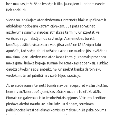
bez maksas, taču šāda iespēja ir tikai jaunajiem klientiem (vecie
tiek apdalīti).
Viena no labākajām ātor aizdevumu internetā blakus īpašībām ir
atbildības nodošana katram cilvēkam. Jūs pats aprēķinat
aizdevuma summu, naudas atmaksas termiņu un izpētat, vai
varēsiet segt maksājumus savlaicīgi. Aizņemoties bankā,
kredītspeciālisti visu izdara visu jūsu vietā un tā kā viņi ir labi
apmācīti, tad spēj uzburt rožainas ainas un mudina jūs izvēlēties
maksimāli garu aizdevuma atdošanas termiņu (zemāki procentu
maksājumi, lielāka kopējā summa, ko atmaksāsiet bankai). Turklāt
daudzi cilvēki nespēj pateikt, nē, un piekrīt banku darbinieku
viedoklim, lai arī pilnībā nav izvērtējuši situāciju.
Ātrie aizdevumi internetā tomēr nav panaceja pret visām likstām,
tiem ir vairāki ierobežojumi, kas būtiski mazina to efektivitāti.
Pirmais un galvenais ir to ierobežotais apjoms. Vairums kreditoru
piedāvā aizdot naudu uz laiku līdz 30 dienām, termiņam
palielinoties krasi palielinās komisijas maksa un šis pakalpojums