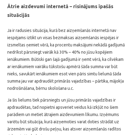
Ātrie aizdevumi internetā – risinājums īpašās
situācijās
Ja ir radusies situācija, kurā bez aizņemšanās internetā nav
iespējams iztikt un visas bezmaksas aizņemšanās iespējas ir
izsmeltas ņemiet vērā, ka procentu maksājumi nekādā gadījumā
nedrīkst pārsniegt vairāk kā 30% – 40% no jūsu kopējiem
ienākumiem. Būtiski gan šajā gadījumā ir ņemt vērā, ka cilvēkam
ar ienākumiem vairāku tūkstošu apmērā šāda summa var būt
nieks, savukārt ienākumiem esot vien pāris simtu lielumā šāda
summa jau var apdraudēt primārās vajadzības – pārtika, mājokļa
nodrošināšana, bērnu skološana u.c.
Ja šis lielums tiek pārsniegts un jūsu primārās vajadzības ir
apdraudētas, tad nopietni apsveriet veidus kā izkļūt no šiem
parādiem un metiet ātrajiem aizdevumiem līkumu. Izņēmums
varētu būt situācija, kurā aizņemoties varat doties strādāt uz
ārzemēm vai gūt drošu peļņu, kas atsver aizņemšanās radītos