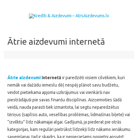
Skip to content
Ātrie aizdevumi internetā
Ātrie aizdevumi
internetā
ir paredzēti visiem cilvēkiem, kuri
nemāk vai dažādu iemeslu dēļ nespēj plānot savu budžetu,
veidot pietiekama apjoma uzkrājumus vai vienkārši nav
piestrādājuši pie savas finanšu disciplīnas. Aizņemoties šādā
veidā, nauda parasti tiek izmantota, lai segtu neparedzētus
tēriņus (saplīsis auto, veselības problēmas, lidmašīnas biļete) vai
“izvilktu” līdz nākamajai algai. Gadījumā, ja piederat pie otrās
kategorijas, kam regulāri pietrūkst līdzekļi līdz nākamo ienākumu
saņemšanai, tad ir skaidrs, ka ir nepieciešams nopietni apsvērt