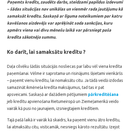
Paņemts kredīts, zaudēts darbs, steidzami papildus izdevumi
– šādas situācijas nav unikālas un vienmēr rada jautājumu kā
samaksāt kredītu. Saskaņā ar līguma noteikumiem par katru
kavēšanos aizdevējs var aprēķināt soda sankcijas, kuru
apmērs viena vai divu mēnešu laikā var pārsniegt paša
kredīta sākotnējo summu.
Ko darīt, lai samaksātu kredītu ?
Daļa cilvēku šādās situācijās nosliecas par labu vēl viena kredīta
paņemšanai. Vēlme ir saprotama un risinājums šķietami vienkāršs
– paņemt vienu kredītu, lai nomaksātu citu. Ja tādā veidā izdodas
samazināt ikmēneša kredīta maksājumus, tad tas ir pat
apsveicami. Saskaņā ar dažādiem pētījumiem
pārkreditēšana
jeb kredītu apvienošana Rietumeiropā un Ziemeļamerikā veido
vairāk kā pusi no jaunajiem, izsniegtajiem kredītiem.
Tajā pašā laikā ir vairāk kā skaidrs, ka paņemt vienu ātro kredītu,
lai atmaksātu citu, visticamāk, nesniegs kāroto rezultātu. Izejot