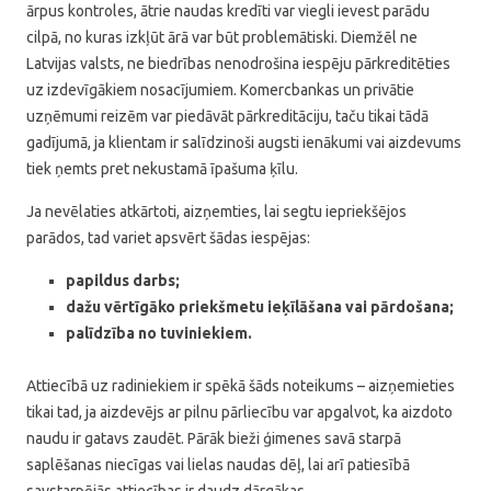
ārpus kontroles, ātrie naudas kredīti var viegli ievest parādu
cilpā, no kuras izkļūt ārā var būt problemātiski. Diemžēl ne
Latvijas valsts, ne biedrības nenodrošina iespēju pārkreditēties
uz izdevīgākiem nosacījumiem. Komercbankas un privātie
uzņēmumi reizēm var piedāvāt pārkreditāciju, taču tikai tādā
gadījumā, ja klientam ir salīdzinoši augsti ienākumi vai aizdevums
tiek ņemts pret nekustamā īpašuma ķīlu.
Ja nevēlaties atkārtoti, aizņemties, lai segtu iepriekšējos
parādos, tad variet apsvērt šādas iespējas:
papildus darbs;
dažu vērtīgāko priekšmetu ieķīlāšana vai pārdošana;
palīdzība no tuviniekiem.
Attiecībā uz radiniekiem ir spēkā šāds noteikums – aizņemieties
tikai tad, ja aizdevējs ar pilnu pārliecību var apgalvot, ka aizdoto
naudu ir gatavs zaudēt. Pārāk bieži ģimenes savā starpā
saplēšanas niecīgas vai lielas naudas dēļ, lai arī patiesībā
savstarpējās attiecības ir daudz dārgākas.