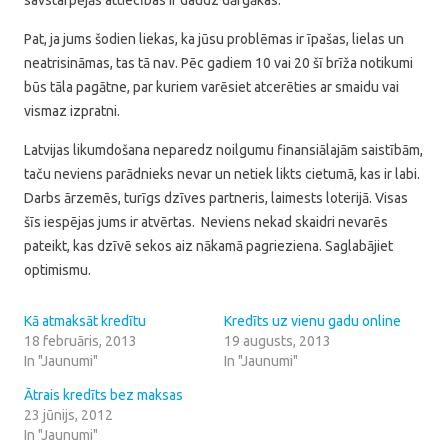
Pat, ja jums šodien liekas, ka jūsu problēmas ir īpašas, lielas un
neatrisināmas, tas tā nav. Pēc gadiem 10 vai 20 šī brīža notikumi
būs tāla pagātne, par kuriem varēsiet atcerēties ar smaidu vai
vismaz izpratni.
Latvijas likumdošana neparedz noilgumu finansiālajām saistībām,
taču neviens parādnieks nevar un netiek likts cietumā, kas ir labi.
Darbs ārzemēs, turīgs dzīves partneris, laimests loterijā. Visas
šīs iespējas jums ir atvērtas. Neviens nekad skaidri nevarēs
pateikt, kas dzīvē sekos aiz nākamā pagrieziena. Saglabājiet
optimismu.
Kā atmaksāt kredītu
Kredīts uz vienu gadu online
18 februāris, 2013
19 augusts, 2013
In "Jaunumi"
In "Jaunumi"
Ātrais kredīts bez maksas
23 jūnijs, 2012
In "Jaunumi"