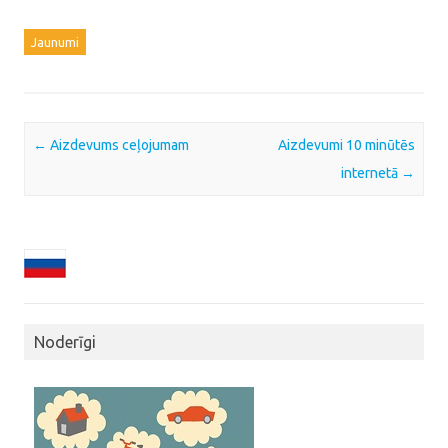
Jaunumi
Post navigation
←
Aizdevums ceļojumam
Aizdevumi 10 minūtēs
internetā
→
Noderīgi