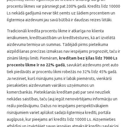
procentu likmes var pārsniegt pat 200% gadā. Kredīts līdz 10000
Ls nekādā gadījumā nevar tikt ņemts uz šādiem procentiem un
ilgtermiņa aizdevumi jau savā būtībā ir daudzas reizes lētāki.
Tradicionāli kredīta procentu likme ir atkarīga no klienta
ienākumiem, kredītsaistībām un kredītvēstures, kā arī izvēlētā
aizdevuma termiņa un summas. Tādējādi pirms pieteikuma
aizpildīšanas precīzas izmaksas nav iespējams prognozēt, taču ir
zināmi likmju limiti. Piemēram,
kredītam bez ķīlas līdz 7000 Ls
procentu likme ir no 22% gadā
, savukārt aizdevums pret auto
tiek piedāvāts ar procentu likmi robežās no 32% līdz 45% gadā.
Ja neziniet, kurš risinājums jums ir labāk piemērots, vienkārši
piesakieties aizdevumam vairākos uzņēmumos un
komercbankās. Pieteikšanās kredītam pati par sevi neuzliek
nekādas saistības, taču ļauj iegūt nenovērtējamu informāciju un
reālu piedāvājumu. Dažus no iespējams perspektīvākajiem
risinājumiem variet aplūkot sadaļā ilgtermiņa kredīti, portāla
augšpusē, kur pieejams arī kredīts līdz 10000 Ls. Aizņemieties
atbildīgi un izvērtējiet savas iespējas atmaksāt kredītu savlaicīgi.