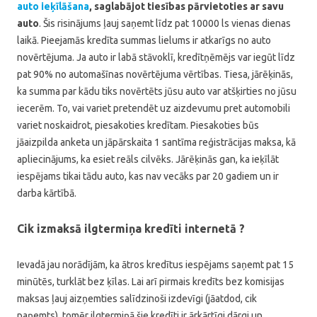
auto ieķīlāšana
, saglabājot tiesības pārvietoties ar savu
auto
. Šis risinājums ļauj saņemt līdz pat 10000 ls vienas dienas
laikā. Pieejamās kredīta summas lielums ir atkarīgs no auto
novērtējuma. Ja auto ir labā stāvoklī, kredītņēmējs var iegūt līdz
pat 90% no automašīnas novērtējuma vērtības. Tiesa, jārēķinās,
ka summa par kādu tiks novērtēts jūsu auto var atšķirties no jūsu
iecerēm. To, vai variet pretendēt uz aizdevumu pret automobili
variet noskaidrot, piesakoties kredītam. Piesakoties būs
jāaizpilda anketa un jāpārskaita 1 santīma reģistrācijas maksa, kā
apliecinājums, ka esiet reāls cilvēks. Jārēķinās gan, ka ieķīlāt
iespējams tikai tādu auto, kas nav vecāks par 20 gadiem un ir
darba kārtībā.
Cik izmaksā ilgtermiņa kredīti internetā ?
Ievadā jau norādījām, ka ātros kredītus iespējams saņemt pat 15
minūtēs, turklāt bez ķīlas. Lai arī pirmais kredīts bez komisijas
maksas ļauj aizņemties salīdzinoši izdevīgi (jāatdod, cik
paņemts), tomēr ilgtermiņā šie kredīti ir ārkārtīgi dārgi un