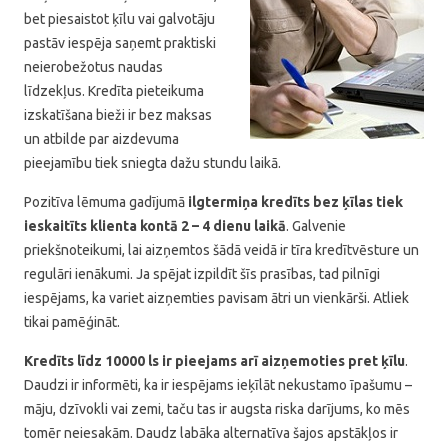
bet piesaistot ķīlu vai galvotāju
pastāv iespēja saņemt praktiski
neierobežotus naudas
līdzekļus. Kredīta pieteikuma
izskatīšana bieži ir bez maksas
un atbilde par aizdevuma
pieejamību tiek sniegta dažu stundu laikā.
Pozitīva lēmuma gadījumā
ilgtermiņa kredīts bez ķīlas tiek
ieskaitīts klienta kontā 2 – 4 dienu laikā
. Galvenie
priekšnoteikumi, lai aizņemtos šādā veidā ir tīra kredītvēsture un
regulāri ienākumi. Ja spējat izpildīt šīs prasības, tad pilnīgi
iespējams, ka variet aizņemties pavisam ātri un vienkārši. Atliek
tikai pamēģināt.
Kredīts līdz 10000 ls ir pieejams arī aizņemoties pret ķīlu
.
Daudzi ir informēti, ka ir iespējams ieķīlāt nekustamo īpašumu –
māju, dzīvokli vai zemi, taču tas ir augsta riska darījums, ko mēs
tomēr neiesakām. Daudz labāka alternatīva šajos apstākļos ir