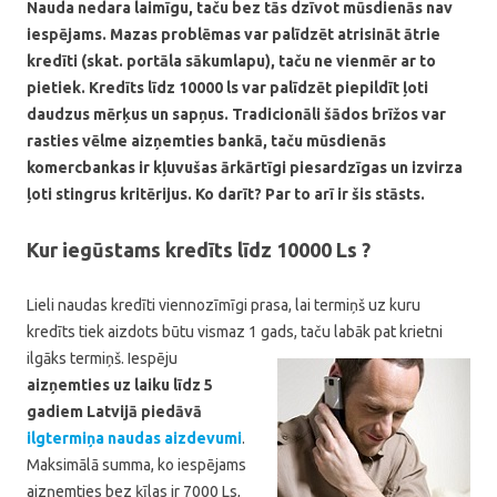
Nauda nedara laimīgu, taču bez tās dzīvot mūsdienās nav
iespējams. Mazas problēmas var palīdzēt atrisināt ātrie
kredīti (skat. portāla sākumlapu), taču ne vienmēr ar to
pietiek. Kredīts līdz 10000 ls var palīdzēt piepildīt ļoti
daudzus mērķus un sapņus. Tradicionāli šādos brīžos var
rasties vēlme aizņemties bankā, taču mūsdienās
komercbankas ir kļuvušas ārkārtīgi piesardzīgas un izvirza
ļoti stingrus kritērijus. Ko darīt? Par to arī ir šis stāsts.
Kur iegūstams kredīts līdz 10000 Ls ?
Lieli naudas kredīti viennozīmīgi prasa, lai termiņš uz kuru
kredīts tiek aizdots būtu vismaz 1 gads, taču labāk pat
krietni
ilgāks termiņš. Iespēju
aizņemties uz laiku līdz 5
gadiem Latvijā piedāvā
ilgtermiņa naudas aizdevumi
.
Maksimālā summa, ko iespējams
aizņemties bez ķīlas ir 7000 Ls,