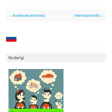
Post navigation
←
Aizdevums internetā
Interneta kredīti
→
Noderīgi