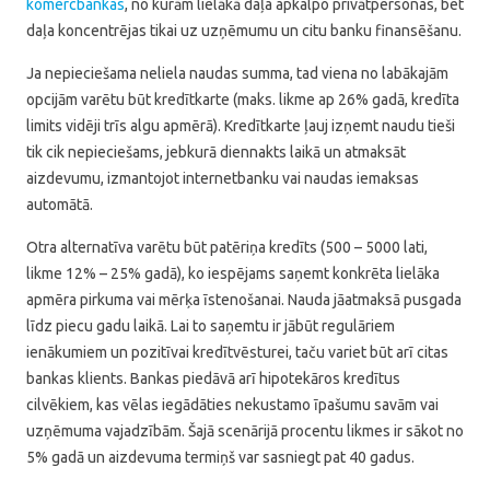
komercbankas
, no kurām lielākā daļa apkalpo privātpersonas, bet
daļa koncentrējas tikai uz uzņēmumu un citu banku finansēšanu.
Ja nepieciešama neliela naudas summa, tad viena no labākajām
opcijām varētu būt kredītkarte (maks. likme ap 26% gadā, kredīta
limits vidēji trīs algu apmērā). Kredītkarte ļauj izņemt naudu tieši
tik cik nepieciešams, jebkurā diennakts laikā un atmaksāt
aizdevumu, izmantojot internetbanku vai naudas iemaksas
automātā.
Otra alternatīva varētu būt patēriņa kredīts (500 – 5000 lati,
likme 12% – 25% gadā), ko iespējams saņemt konkrēta lielāka
apmēra pirkuma vai mērķa īstenošanai. Nauda jāatmaksā pusgada
līdz piecu gadu laikā. Lai to saņemtu ir jābūt regulāriem
ienākumiem un pozitīvai kredītvēsturei, taču variet būt arī citas
bankas klients. Bankas piedāvā arī hipotekāros kredītus
cilvēkiem, kas vēlas iegādāties nekustamo īpašumu savām vai
uzņēmuma vajadzībām. Šajā scenārijā procentu likmes ir sākot no
5% gadā un aizdevuma termiņš var sasniegt pat 40 gadus.