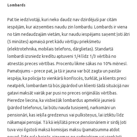
Lombards
Pat tie iedzīvotāji, kuri neko daudz nav dzirdējuši par citām
iespējām, kur aizņemties naudu zin lombardu. Lombards ir viena
no tām nedaudzajām vietām, kur naudu iespējams saņemt ļoti ātri
(5 minūtes) apmaiņā pret kādu vērtīgu priekšmetu
(elektrotehnika, mobilais telefons, dārglietas). Standartā
lombardi izsniedz kredītu aptuveni 1/4 līdz 1/3 vērtībā no
atnestās preces vērtības. Procentu likme sākas no 10% mēnesī.
Pamatojums – prece pat, ja tā ir jauna var būt zagta un pastāv
iespēja, ka policija to vienkārši konfiscēs, turklāt, ja klients preci
neatpērk, lombardam tā būs jāpārdod un klienti šādā situācijā nav
gatavi maksāt vairāk par pusi no preces oriģinālās vērtības.
Pieredze liecina, ka visbiežāk lombardus apmeklē jaunieši
(pārdod telefonus, lai būtu nauda tusiņiem), narkomāni un
pensionāri, kas ieķīla gredzenus vai pulksteņus, lai iztiktu līdz
nākamajai pensijai. Tā kā ieķīlātā prece pensionāriem ir sirdij ļoti
tuva viņi ilgstoši maksā komisijas maksu (pamatsumma atdot
nevar), līdz gala beigās aizņemas no radiniekiem vai vienkārši