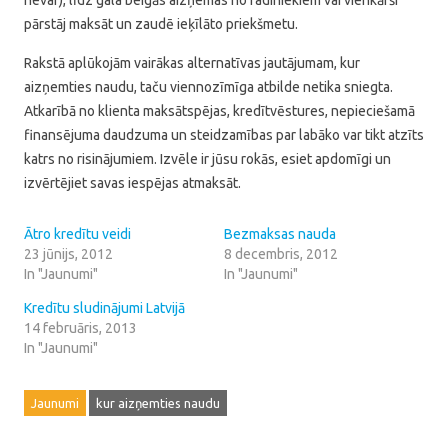
pārstāj maksāt un zaudē ieķīlāto priekšmetu.
Rakstā aplūkojām vairākas alternatīvas jautājumam, kur
aizņemties naudu, taču viennozīmīga atbilde netika sniegta.
Atkarībā no klienta maksātspējas, kredītvēstures, nepieciešamā
finansējuma daudzuma un steidzamības par labāko var tikt atzīts
katrs no risinājumiem. Izvēle ir jūsu rokās, esiet apdomīgi un
izvērtējiet savas iespējas atmaksāt.
Ātro kredītu veidi
Bezmaksas nauda
23 jūnijs, 2012
8 decembris, 2012
In "Jaunumi"
In "Jaunumi"
Kredītu sludinājumi Latvijā
14 februāris, 2013
In "Jaunumi"
Jaunumi
kur aizņemties naudu