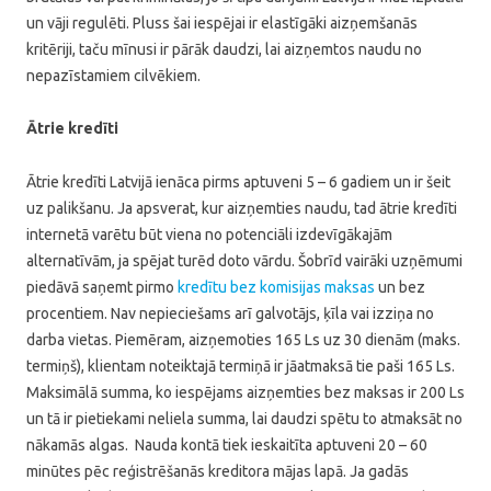
un vāji regulēti. Pluss šai iespējai ir elastīgāki aizņemšanās
kritēriji, taču mīnusi ir pārāk daudzi, lai aizņemtos naudu no
nepazīstamiem cilvēkiem.
Ātrie kredīti
Ātrie kredīti Latvijā ienāca pirms aptuveni 5 – 6 gadiem un ir šeit
uz palikšanu. Ja apsverat, kur aizņemties naudu, tad ātrie kredīti
internetā varētu būt viena no potenciāli izdevīgākajām
alternatīvām, ja spējat turēd doto vārdu. Šobrīd vairāki uzņēmumi
piedāvā saņemt pirmo
kredītu bez komisijas maksas
un bez
procentiem. Nav nepieciešams arī galvotājs, ķīla vai izziņa no
darba vietas. Piemēram, aizņemoties 165 Ls uz 30 dienām (maks.
termiņš), klientam noteiktajā termiņā ir jāatmaksā tie paši 165 Ls.
Maksimālā summa, ko iespējams aizņemties bez maksas ir 200 Ls
un tā ir pietiekami neliela summa, lai daudzi spētu to atmaksāt no
nākamās algas. Nauda kontā tiek ieskaitīta aptuveni 20 – 60
minūtes pēc reģistrēšanās kreditora mājas lapā. Ja gadās