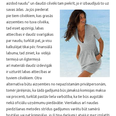
aizdod naudu” un daudzi cilvēki
tam piekrīt, jo ir izbaudījuši to uz
savas ādas. Ja jūs piederat
pie tiem cilvēkiem, kas grasās
aizņemties no tuva cilvēka,
tad esiet apzinīgi, labas
attiecības ir daudz svarīgākas
par naudu, turklāt pat, ja visu
kalkulējat tikai pēc finansiālā
labuma, tad ziniet, ka vidējā
termiņā un ilgtermiņā
arī materiāli daudz izdevīgāk
ir uzturēt labas attiecības ar
tuviem cilvēkiem. Otra
alternatīva būtu aizņemties no nepazīstamām privātpersonām,
tomēr jārēķinās, ka šādā gadījumā būs jāmaksā komisijas maksa
vai procenti, turklāt pastāv liela varbūtība, ka tie būs augstāki
nekā oficiālu uzņēmumu piedāvātie. Vienlaikus arī naudas
piedzīšanas metodes strīdus gadījumos varētu būt samērā
brutālas vai pat kriminālas, jo šī tipa darījumi Latvijā ir maz izplatīti