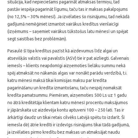
situācija, kad nepieciešams pagarināt atmaksas termiņu, tad
pastāv iespēja pagarināt līgumu, taču tas ir maksas pakalpojums
(no 12,5% – 30% mēnesī). Ja izvēlaties šo risinājumu, tad nekādā
gadījumā nemēģiniet izmantot vairākus kredītus vienlaicīgi
(izņēmums – saņemiet vairākus tūkstošus latu mēnesī un spējat
segt saistības bez problēmām).
Pasaulē šī tipa kredītus pazīst kā aizdevumus līdz algai un
atsevišķās valstīs vai pavalstīs (ASV) tie ir pat aizliegti. Galvenais
iemesls – klients neapdomīgi aizņemoties lielāku summu nekā
spēj atmaksāt no nākamās algas var nonākt parādu verdzībā, t.i.
katru mēnesi maksā tikai komisijas maksu par kredīta
pagarināšanu un kredīta izmantošanu, taču nespēj nomaksāt
kredīta pamatsummu. Piemēram, aizņemoties 500 Ls uz 1 gadu
no ātrā kreditētāja klientam katru mēnesī procentu maksājumos
ir jāpārskaita uz aizdevēja kontu aptuveni 100 – 250 lati. Tas ir
ārkārtīgi daudz un tikai retais cilvēks Latvijā spētu to izdarīt. Šī
iemesla dēļ ātrie kredīti ir izdevīgs risinājums tikai tādā gadījumā,
ja izvēlaties pirmo kredītu bez maksas un atmaksājat naudu