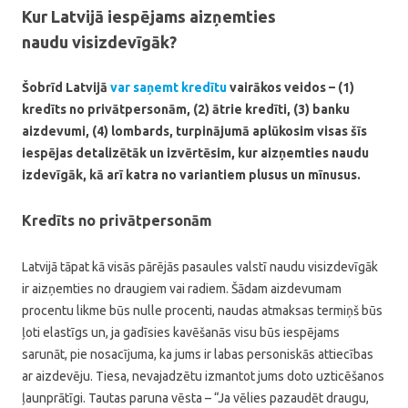
Kur Latvijā iespējams aizņemties
naudu visizdevīgāk?
Šobrīd Latvijā
var saņemt kredītu
vairākos veidos – (1)
kredīts no privātpersonām, (2) ātrie kredīti, (3) banku
aizdevumi, (4) lombards, turpinājumā aplūkosim visas šīs
iespējas detalizētāk un izvērtēsim, kur aizņemties naudu
izdevīgāk, kā arī katra no variantiem plusus un mīnusus.
Kredīts no privātpersonām
Latvijā tāpat kā visās pārējās pasaules valstī naudu visizdevīgāk
ir aizņemties no draugiem vai radiem. Šādam aizdevumam
procentu likme būs nulle procenti, naudas atmaksas termiņš būs
ļoti elastīgs un, ja gadīsies kavēšanās visu būs iespējams
sarunāt, pie nosacījuma, ka jums ir labas personiskās attiecības
ar aizdevēju. Tiesa, nevajadzētu izmantot jums doto uzticēšanos
ļaunprātīgi. Tautas paruna vēsta – “Ja vēlies pazaudēt draugu,