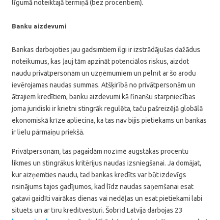
līgumā noteiktajā termiņā (bez procentiem).
Banku aizdevumi
Bankas darbojoties jau gadsimtiem ilgi ir izstrādājušas dažādus
noteikumus, kas ļauj tām apzināt potenciālos riskus, aizdot
naudu privātpersonām un uzņēmumiem un pelnīt ar šo arodu
ievērojamas naudas summas. Atšķirībā no privātpersonām un
ātrajiem kredītiem, banku aizdevumi kā finanšu starpniecības
joma juridiski ir krietni stingrāk regulēta, taču pašreizējā globālā
ekonomiskā krīze apliecina, ka tas nav bijis pietiekams un bankas
ir lielu pārmaiņu priekšā.
Privātpersonām, tas pagaidām nozīmē augstākas procentu
likmes un stingrākus kritērijus naudas izsniegšanai. Ja domājat,
kur aizņemties naudu, tad bankas kredīts var būt izdevīgs
risinājums tajos gadījumos, kad līdz naudas saņemšanai esat
gatavi gaidīti vairākas dienas vai nedēļas un esat pietiekami labi
situēts un ar tīru kredītvēsturi. Šobrīd Latvijā darbojas 23