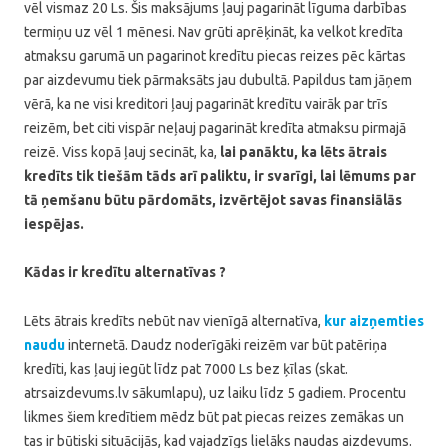
vēl vismaz 20 Ls. Šis maksājums ļauj pagarināt līguma darbības
termiņu uz vēl 1 mēnesi. Nav grūti aprēķināt, ka velkot kredīta
atmaksu garumā un pagarinot kredītu piecas reizes pēc kārtas
par aizdevumu tiek pārmaksāts jau dubultā. Papildus tam jāņem
vērā, ka ne visi kreditori ļauj pagarināt kredītu vairāk par trīs
reizēm, bet citi vispār neļauj pagarināt kredīta atmaksu pirmajā
reizē. Viss kopā ļauj secināt, ka,
lai panāktu, ka lēts ātrais
kredīts tik tiešām tāds arī paliktu, ir svarīgi, lai lēmums par
tā ņemšanu būtu pārdomāts, izvērtējot savas finansiālās
iespējas.
Kādas ir kredītu alternatīvas ?
Lēts ātrais kredīts nebūt nav vienīgā alternatīva,
kur aizņemties
naudu
internetā. Daudz noderīgāki reizēm var būt patēriņa
kredīti, kas ļauj iegūt līdz pat 7000 Ls bez ķīlas (skat.
atrsaizdevums.lv sākumlapu), uz laiku līdz 5 gadiem. Procentu
likmes šiem kredītiem mēdz būt pat piecas reizes zemākas un
tas ir būtiski situācijās, kad vajadzīgs lielāks naudas aizdevums.