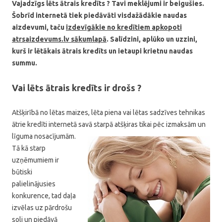
Vajadzīgs lēts ātrais kredīts ? Tavi meklējumi ir beigušies.
Šobrīd internetā tiek piedāvāti visdažādākie naudas
aizdevumi, taču
izdevīgākie no kredītiem apkopoti
atrsaizdevums.lv sākumlapā
. Salīdzini, aplūko un uzzini,
kurš ir lētākais ātrais kredīts un ietaupi krietnu naudas
summu.
Vai lēts ātrais kredīts ir drošs ?
Atšķirībā no lētas maizes, lēta piena vai lētas sadzīves tehnikas
ātrie kredīti internetā savā
starpā atšķiras tikai pēc izmaksām un
līguma nosacījumām.
Tā kā starp
uzņēmumiem ir
būtiski
palielinājusies
konkurence, tad daļa
izvēlas uz pārdrošu
soli un piedāvā