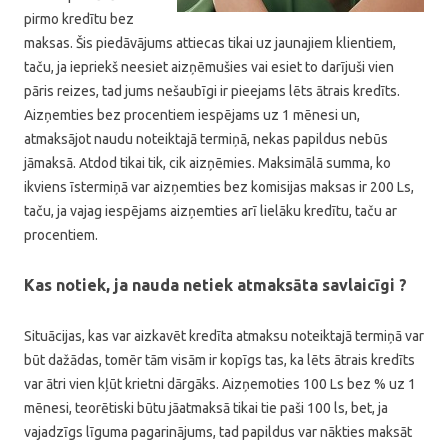
pirmo kredītu bez
maksas. Šis piedāvājums attiecas tikai uz jaunajiem klientiem,
taču, ja iepriekš neesiet aizņēmušies vai esiet to darījuši vien
pāris reizes, tad jums nešaubīgi ir pieejams lēts ātrais kredīts.
Aizņemties bez procentiem iespējams uz 1 mēnesi un,
atmaksājot naudu noteiktajā termiņā, nekas papildus nebūs
jāmaksā. Atdod tikai tik, cik aizņēmies. Maksimālā summa, ko
ikviens īstermiņā var aizņemties bez komisijas maksas ir 200 Ls,
taču, ja vajag iespējams aizņemties arī lielāku kredītu, taču ar
procentiem.
Kas notiek, ja nauda netiek atmaksāta savlaicīgi ?
Situācijas, kas var aizkavēt kredīta atmaksu noteiktajā termiņā var
būt dažādas, tomēr tām visām ir kopīgs tas, ka lēts ātrais kredīts
var ātri vien kļūt krietni dārgāks. Aizņemoties 100 Ls bez % uz 1
mēnesi, teorētiski būtu jāatmaksā tikai tie paši 100 ls, bet, ja
vajadzīgs līguma pagarinājums, tad papildus var nākties maksāt