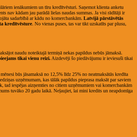
egulāriem ienākumiem un tīru kredītvēsturi. Saņemot klienta anketu
ents nav kādam jau parādā lielas naudas summas. Ja visi rādītāji ir
 sabojāta sadarbībā ar kādu no komercbankām.
Latvijā pārstāvētās
kta kredītvēsture
. No vienas puses, tas var tikt uzskatīts par plusu,
maksājot naudu noteiktajā termiņā nekas papildus nebūs jāmaksā.
ieejams tikai vienu reizi.
Aizdevēji šo piedāvājumu ir ieviesuši tikai
 1 mēnesi būs jāsamaksā no 12,5% līdz 25% no neatmaksātās kredīta
 piedziņas uzņēmumam, kas tālāk papildus pieprasa maksāt par saviem
notiek, tad iespējas aizņemties no citiem uzņēmumiem vai komercbankām
o mums tuvāko 20 gadu laikā. Neļaujiet, lai mini kredits un neapdomīga