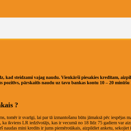
īdz, kad steidzami vajag naudu. Vienkārši piesakies kredītam, aizp
ūs pozitīvs, pārskaitīs naudu uz tavu bankas kontu 10 – 20 minūšu 
ākais ?
ms, tomēr ir svarīgi, lai par tā izmantošanu būtu jāmaksā pēc iespējas 
 ka ikviens LR iedzīvotājs, kas ir vecumā no 18 līdz 75 gadiem var aiz
 naudas mini kredits ir jums piemērotākais, aizpildiet anketu, sekojiet