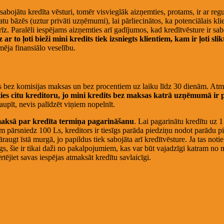
 sabojātu kredīta vēsturi, tomēr visvieglāk aizņemties, protams, ir ar r
tu bāzēs (uztur privāti uzņēmumi), lai pārliecinātos, ka potenciālais kli
drīz. Paralēli iespējams aizņemties arī gadījumos, kad kredītvēsture ir
 to ļoti bieži mini kredits tiek izsniegts klientiem, kam ir ļoti sli
mēja finansiālo veselību.
ms bez komisijas maksas un bez procentiem uz laiku līdz 30 dienām. At
ieties citu kreditoru, jo mini kredits bez maksas katrā uzņēmumā ir p
aupīt, nevis palīdzēt viņiem nopelnīt.
jāmaksā par kredīta termiņa pagarināšanu
. Lai pagarinātu kredītu uz
m pārsniedz 100 Ls, kreditors ir tiesīgs parāda piedziņu nodot parādu
raugt īstā murgā, jo papildus tiek sabojāta arī kredītvēsture. Ja tas 
zings, šie ir tikai daži no pakalpojumiem, kas var būt vajadzīgi katram n
tējiet savas iespējas atmaksāt kredītu savlaicīgi.