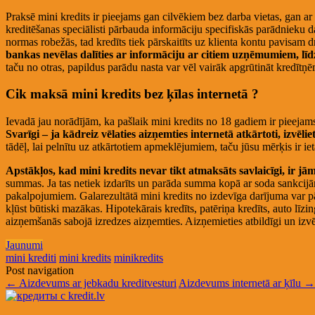
Praksē mini kredits ir pieejams gan cilvēkiem bez darba vietas, gan ar
kreditēšanas speciālisti pārbauda informāciju specifiskās parādnieku da
normas robežās, tad kredīts tiek pārskaitīts uz klienta kontu pavisam 
bankas nevēlas dalīties ar informāciju ar citiem uzņēmumiem, līdz ar
taču no otras, papildus parādu nasta var vēl vairāk apgrūtināt kredītņē
Cik maksā mini kredits bez ķīlas internetā ?
Ievadā jau norādījām, ka pašlaik mini kredits no 18 gadiem ir pieeja
Svarīgi – ja kādreiz vēlaties aizņemties internetā atkārtoti, izvēl
tādēļ, lai pelnītu uz atkārtotiem apmeklējumiem, taču jūsu mērķis ir iet
Apstākļos, kad mini kredits nevar tikt atmaksāts savlaicīgi, ir 
summas. Ja tas netiek izdarīts un parāda summa kopā ar soda sankcijā
pakalpojumiem. Galarezultātā mini kredits no izdevīga darījuma var pā
kļūst būtiski mazākas. Hipotekārais kredīts, patēriņa kredīts, auto lī
aizņemšanās sabojā izredzes aizņemties. Aizņemieties atbildīgi un izvēr
Jaunumi
mini krediti
mini kredits
minikredits
Post navigation
←
Aizdevums ar jebkadu kreditvesturi
Aizdevums internetā ar ķīlu
→