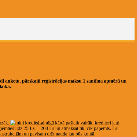
ildi anketu, pārskaiti reģistrācijas maksu 1 santīma apmērā un
laikā.
mazāk.
Laimīgā kārtā pašlaik vairāki kreditori ļauj
ņemties līdz 25 Ls – 200 Ls un atmaksāt tik, cik paņemts. Lai
 instrukcijām un pavisam drīz nauda jau būs kontā.