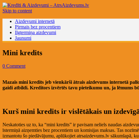
Skip to content
Aizdevumi internetā
Pirmais bez procentiem
Ilgtermiņa aizdevumi
Jaunumi
Mini kredits
0 Comment
Mazais mini kredits jeb vienkārši ātrais aizdevums internetā pal
gaidi atbildi. Kreditors izvērtēs tavu pieteikumu un, ja lēmums b
Kurš mini kredits ir vislētākais un izdevīg
Neskatoties uz to, ka “mini kredits” ir pavisam neliels naudas aizdevu
īstermiņā aizņemties bez procentiem un komisijas maksas. Tas nozīmē,
izmantotu šo piedāvājumu, aplūkojiet atrsaizdevums.lv sākumlapā, kurš