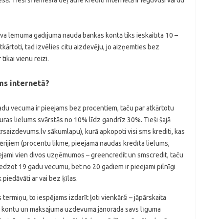
sā. Tieši šī iemesla dēļ ātrie kredīti internetā ir ieguvuši vārdu
zitīva lēmuma gadījumā nauda bankas kontā tiks ieskaitīta 10 –
kārtoti, tad izvēlies citu aizdevēju, jo aizņemties bez
ikai vienu reizi.
ms internetā?
gadu vecuma ir pieejams bez procentiem, taču par atkārtotu
ras lielums svārstās no 10% līdz gandrīz 30%. Tieši šajā
atrsaizdevums.lv sākumlapu), kurā apkopoti visi sms krediti, kas
ērijiem (procentu likme, pieejamā naudas kredīta lielums,
eejami vien divos uzņēmumos – greencredit un smscredit, taču
iedzot 19 gadu vecumu, bet no 20 gadiem ir pieejami pilnīgi
k piedāvāti ar vai bez ķīlas.
ermiņu, to iespējams izdarīt ļoti vienkārši – jāpārskaita
s kontu un maksājuma uzdevumā jānorāda savs līguma