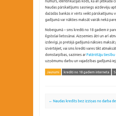
numurs, identifikācijas kods, kā arī jebkāda c
Naudas pārskaitījums sasniegs aizdevēju aptuv
dažādās bankās ir vērts veikt pārskaitījumu 
gadījumā var nākties maksāt vairāk nekā par
Nobeigumā – sms krediti no 18 gadiem ir pared
ilgstošai lietosānai. Aizņemies ātri un arī at
izdevīgi, jo pretējā gadījumā nāksies maksāt 
izvērtējiet, vai sms krediti vares tikt atmaksā
domstarpības, sazinies ar
Patērētāju tiesību
uzņēmumu darbu un vajadzības gadījumā iejau
Jaunumi
krediti no 18 gadiem interneta
S
Post navigation
←
Naudas kredīts bez izziņas no darba de