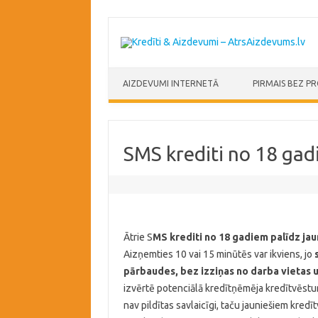
Skip to content
AIZDEVUMI INTERNETĀ
PIRMAIS BEZ P
SMS krediti no 18 ga
Ātrie S
MS krediti no 18 gadiem palīdz ja
Aizņemties 10 vai 15 minūtēs var ikviens, jo
pārbaudes, bez izziņas no darba vietas u
izvērtē potenciālā kredītņēmēja kredītvēsturi
nav pildītas savlaicīgi, taču jauniešiem kredīt