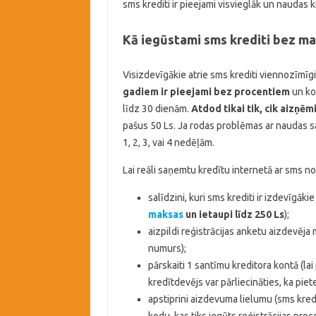
sms krediti ir pieejami visvieglāk un naudas 
Kā iegūstami sms krediti bez m
Visizdevīgākie atrie sms krediti viennozīmīgi ir
gadiem ir pieejami bez
procentiem
un ko
līdz 30 dienām.
Atdod tikai tik, cik aizņēm
pašus 50 Ls. Ja rodas problēmas ar naudas s
1, 2, 3, vai 4 nedēļām.
Lai reāli saņemtu kredītu internetā ar sms no
salīdzini, kuri sms krediti ir izdevīgā
maksas
un ietaupi līdz 250 Ls
);
aizpildi reģistrācijas anketu aizdevēja
numurs);
pārskaiti 1 santīmu kreditora kontā (la
kredītdevējs var pārliecināties, ka pie
apstiprini aizdevuma lielumu (sms kredit