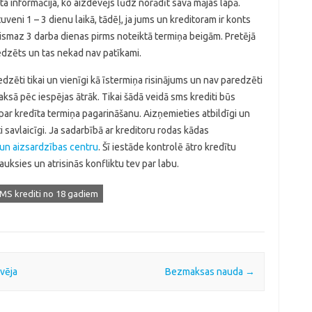
ita informācija, ko aizdevējs lūdz norādīt savā mājas lapā.
eni 1 – 3 dienu laikā, tādēļ, ja jums un kreditoram ir konts
vismaz 3 darba dienas pirms noteiktā termiņa beigām. Pretējā
edzēts un tas nekad nav patīkami.
zēti tikai un vienīgi kā īstermiņa risinājums un nav paredzēti
maksā pēc iespējas ātrāk. Tikai šādā veidā sms krediti būs
par kredīta termiņa pagarināšanu. Aizņemieties atbildīgi un
ti savlaicīgi. Ja sadarbībā ar kreditoru rodas kādas
 un aizsardzības centru
. Šī iestāde kontrolē ātro kredītu
ksies un atrisinās konfliktu tev par labu.
MS krediti no 18 gadiem
vēja
Bezmaksas nauda
→