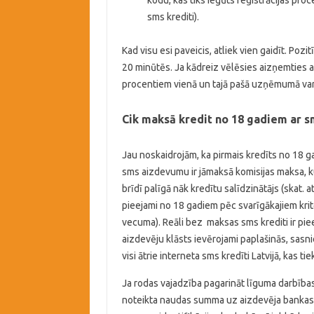
kodu, kas tiks iegūts reģistrācijas proce
sms krediti).
Kad visu esi paveicis, atliek vien gaidīt. Po
20 minūtēs. Ja kādreiz vēlēsies aizņemties at
procentiem vienā un tajā pašā uzņēmumā var t
Cik maksā kredit no 18 gadiem ar s
Jau noskaidrojām, ka pirmais kredīts no 18 
sms aizdevumu ir jāmaksā komisijas maksa, ku
brīdī palīgā nāk kredītu salīdzinātājs (skat. 
pieejami no 18 gadiem pēc svarīgākajiem krit
vecuma). Reāli bez maksas sms krediti ir pi
aizdevēju klāsts ievērojami paplašinās, sasn
visi ātrie interneta sms kredīti Latvijā, kas tie
Ja rodas vajadzība pagarināt līguma darbības t
noteikta naudas summa uz aizdevēja banka