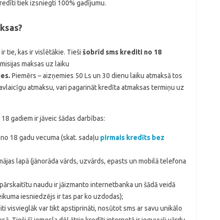
kredīti tiek izsniegti 100% gadījumu.
aksas?
 tie, kas ir vislētākie. Tieši
šobrīd sms krediti no 18
misijas maksas uz laiku
ies.
Piemērs – aizņemies 50 Ls un 30 dienu laiku atmaksā tos
avlaicīgu atmaksu, vari pagarināt kredīta atmaksas termiņu uz
 18 gadiem ir jāveic šādas darbības:
kie no 18 gadu vecuma (skat. sadaļu
pirmais kredīts bez
 mājas lapā (jānorāda vārds, uzvārds, epasts un mobilā telefona
i pārskaitītu naudu ir jāizmanto internetbanka un šādā veidā
teikuma iesniedzējs ir tas par ko uzdodas);
i visvieglāk var tikt apstiprināti, nosūtot sms ar savu unikālo