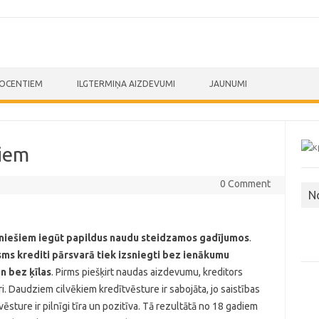
ROCENTIEM
ILGTERMIŅA AIZDEVUMI
JAUNUMI
diem
0 Comment
N
uniešiem iegūt papildus naudu steidzamos gadījumos
.
sms krediti pārsvarā tiek izsniegti bez ienākumu
n bez ķīlas
. Pirms piešķirt naudas aizdevumu, kreditors
. Daudziem cilvēkiem kredītvēsture ir sabojāta, jo saistības
vēsture ir pilnīgi tīra un pozitīva. Tā rezultātā no 18 gadiem