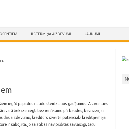
ROCENTIEM
ILGTERMIŅA AIZDEVUMI
JAUNUMI
TA
N
diem
ešiem iegūt papildus naudu steidzamos gadījumos. Aizņemties
 pārsvarā tiek izsniegti bez ienākumu pārbaudes, bez izziņas
 naudas aizdevumu, kreditors izvērtē potenciālā kredītņēmēja
e ir sabojāta, jo saistības nav pildītas savlaicīgi, taču