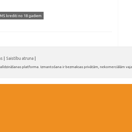
MS krediti no 18 gadiem
ms
|
Saistību atruna
|
n salīdzināšanas platforma. Izmantošana ir bezmaksas privātām, nekomerciālām vaj