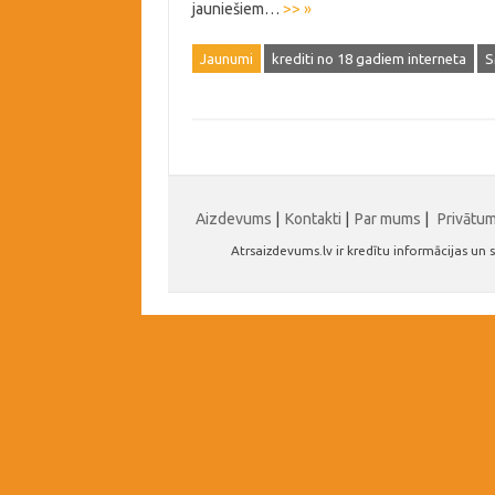
jauniešiem…
>> »
Jaunumi
krediti no 18 gadiem interneta
S
Aizdevums
|
Kontakti
|
Par mums
|
Privātu
Atrsaizdevums.lv ir kredītu informācijas u