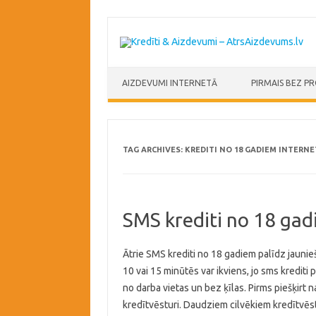
Skip to content
AIZDEVUMI INTERNETĀ
PIRMAIS BEZ P
TAG ARCHIVES:
KREDITI NO 18 GADIEM INTERNE
SMS krediti no 18 ga
Ātrie SMS krediti no 18 gadiem palīdz jauni
10 vai 15 minūtēs var ikviens, jo sms krediti
no darba vietas un bez ķīlas. Pirms piešķirt
kredītvēsturi. Daudziem cilvēkiem kredītvēstur