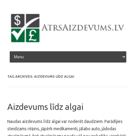
Skip to content
TAG ARCHIVES:
AIZDEVUMS LĪDZ ALGAI
Aizdevums līdz algai
Naudas aizdevums līdz algai var noderēt daudziem. Parādījies
steidzams rēķins, jāpērk medikamenti, jālabo auto, jādodas