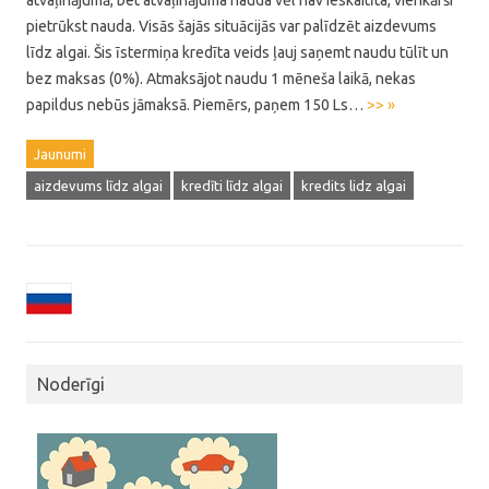
atvaļinājumā, bet atvaļinājuma nauda vēl nav ieskaitīta, vienkārši
pietrūkst nauda. Visās šajās situācijās var palīdzēt aizdevums
līdz algai. Šis īstermiņa kredīta veids ļauj saņemt naudu tūlīt un
bez maksas (0%). Atmaksājot naudu 1 mēneša laikā, nekas
papildus nebūs jāmaksā. Piemērs, paņem 150 Ls…
>> »
Jaunumi
aizdevums līdz algai
kredīti līdz algai
kredits lidz algai
Noderīgi