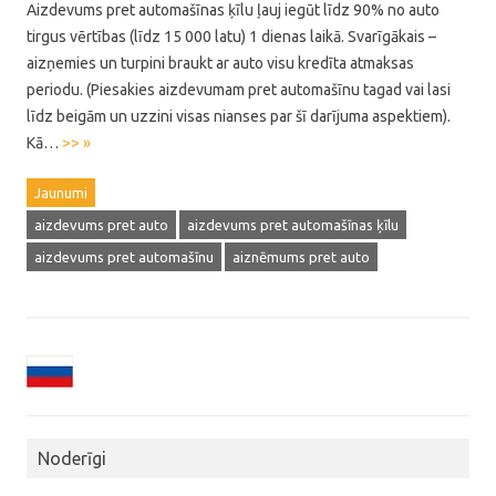
Aizdevums pret automašīnas ķīlu ļauj iegūt līdz 90% no auto
tirgus vērtības (līdz 15 000 latu) 1 dienas laikā. Svarīgākais –
aizņemies un turpini braukt ar auto visu kredīta atmaksas
periodu. (Piesakies aizdevumam pret automašīnu tagad vai lasi
līdz beigām un uzzini visas nianses par šī darījuma aspektiem).
Kā…
>> »
Jaunumi
aizdevums pret auto
aizdevums pret automašīnas ķīlu
aizdevums pret automašīnu
aiznēmums pret auto
Noderīgi