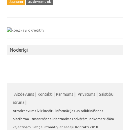
Jaunumi
aizdevums uk
Noderīgi
Aizdevums
|
Kontakti
|
Par mums
|
Privātums
|
Saistību
atruna
|
Atrsaizdevums.lv ir kredītu informācijas un salīdzināšanas
platforma. Izmantošana ir bezmaksas privātām, nekomerciālām
vajadzībām. Saziņai izmantojiet sadaļu Kontakti 2018.