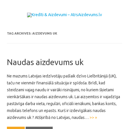
Skip to content
TAG ARCHIVES:
AIZDEVUMS UK
Naudas aizdevums uk
Ne mazums Latvijas iedzīvotāju pašlaik dzīvo Lielbritānijā (UK),
taču ne vienmēr finansiālā situācija ir spīdoša. Brīdī, kad
steidzami vajag naudu ir vairāki risinājumi, no kuriem šķietami
vienkāršākais ir naudas aizdevums uk. Lai aizņemtos ir vajadzīga
pastāvīga darba vieta, regulāri, oficiāli ienākumi, bankas konts,
mobilais telefons un epasts. Kurš ir izdevīgākais naudas
aizdevums uk ? Atšķirībā no Latvijas, naudas…
>> »