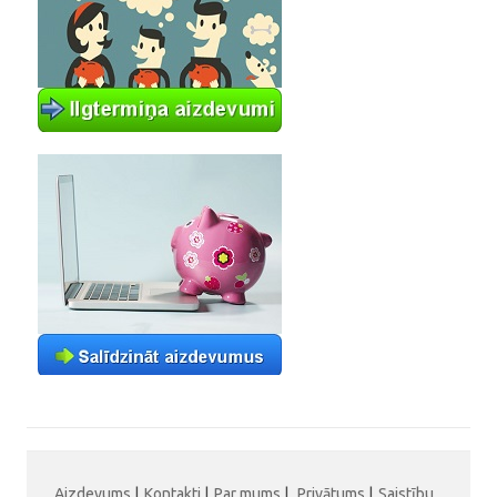
Aizdevums
|
Kontakti
|
Par mums
|
Privātums
|
Saistību