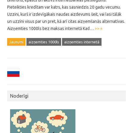
telefons, epasts un aktīvs internetbankas pieslēgums.
Pieteikties kredītam var katrs, kas sasniedzis 20 gadu vecumu.
Uzzini, kurš ir izdevīgākais naudas aizdevums šeit, vai lasi tālāk
un uzzini visus par un pret, kā arī citas aizņemšanās alternatīvas.
Aizņemties 1000ls bez maksas internetā Kad…
>> »
Jaunumi
aizņemties 1000ls
aizņemties internetā
Noderīgi