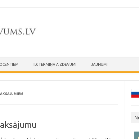
ROCENTIEM
ILGTERMIŅA AIZDEVUMI
JAUNUMI
MAKSĀJUMIEM
N
maksājumu