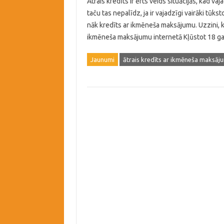
Ātrais kredīts ir ērts veids situācijās, kad va
taču tas nepalīdz, ja ir vajadzīgi vairāki tūkst
nāk kredīts ar ikmēneša maksājumu. Uzzini, kur
ikmēneša maksājumu internetā Kļūstot 18 g
Jaunumi
ātrais kredīts ar ikmēneša maksā