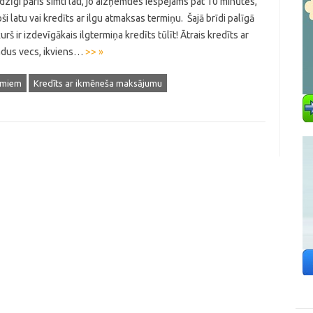
jadzīgi pāris simti lati, jo aizņemties iespējams pat 10 minūtēs,
oši latu vai kredīts ar ilgu atmaksas termiņu. Šajā brīdi palīgā
š ir izdevīgākais ilgtermiņa kredīts tūlīt! Ātrais kredīts ar
adus vecs, ikviens…
>> »
jumiem
Kredīts ar ikmēneša maksājumu