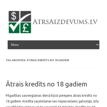
Skip to content
TAG ARCHIVES:
ĀTRAIS KREDĪTS NO 18 GADIEM
Ātrais kredīts no 18 gadiem
Pilgadības sasniegšanas dienā kļūst pieejams ātrais kredīts no
18 gadiem. Kredīta saņemšanai nav nepieciešams galvotājs, ķīla