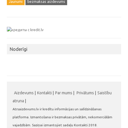
Jaunumi
bezmaksas aizdevums
Noderīgi
Aizdevums
|
Kontakti
|
Par mums
|
Privātums
|
Saistību
atruna
|
Atrsaizdevums.lv ir kredītu informācijas un salīdzināšanas
platforma. Izmantošana ir bezmaksas privātām, nekomerciālām
vajadzībām. Saziņai izmantojiet sadaļu Kontakti 2018.