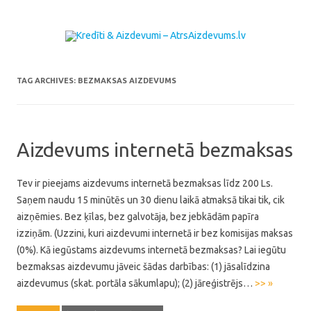
Skip to content
TAG ARCHIVES:
BEZMAKSAS AIZDEVUMS
Aizdevums internetā bezmaksas
Tev ir pieejams aizdevums internetā bezmaksas līdz 200 Ls.
Saņem naudu 15 minūtēs un 30 dienu laikā atmaksā tikai tik, cik
aizņēmies. Bez ķīlas, bez galvotāja, bez jebkādām papīra
izziņām. (Uzzini, kuri aizdevumi internetā ir bez komisijas maksas
(0%). Kā iegūstams aizdevums internetā bezmaksas? Lai iegūtu
bezmaksas aizdevumu jāveic šādas darbības: (1) jāsalīdzina
aizdevumus (skat. portāla sākumlapu); (2) jāreģistrējs…
>> »