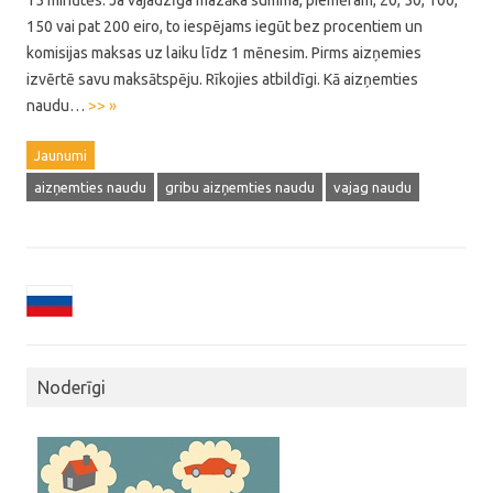
15 minūtēs. Ja vajadzīga mazāka summa, piemēram, 20, 50, 100,
150 vai pat 200 eiro, to iespējams iegūt bez procentiem un
komisijas maksas uz laiku līdz 1 mēnesim. Pirms aizņemies
izvērtē savu maksātspēju. Rīkojies atbildīgi. Kā aizņemties
naudu…
>> »
Jaunumi
aizņemties naudu
gribu aizņemties naudu
vajag naudu
Noderīgi