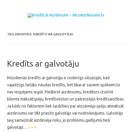
Skip to content
TAG ARCHIVES:
KREDĪTS AR GALVOTĀJU
Kredīts ar galvotāju
Mūsdienās kredīts ar galvotāju ir noderīgs situācijās, kad
vajadzīgs lielāks naudas kredīts, bet tikai ar saviem spēkiem to
nav iespējams iegūt. Pieškirot aizdevumu, kreditors izvērtē
klienta maksātspēju, kredītvēsturi un pašreizējās kredītsaistības.
Ja kāds no faktoriem liek šaubīties par aizņēmēja spēju atmaksāt
aizdevumu var tikt prasīts galvotājs vai nodrošinājums. Galvotājs
ļauj samazināt aizdevēja risku, jo problēmu gadījumā tieši
galvotājs…
>> »