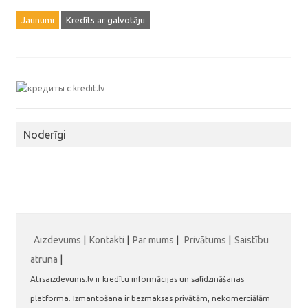
Jaunumi
Kredīts ar galvotāju
Noderīgi
Aizdevums
|
Kontakti
|
Par mums
|
Privātums
|
Saistību
atruna
|
Atrsaizdevums.lv ir kredītu informācijas un salīdzināšanas
platforma. Izmantošana ir bezmaksas privātām, nekomerciālām