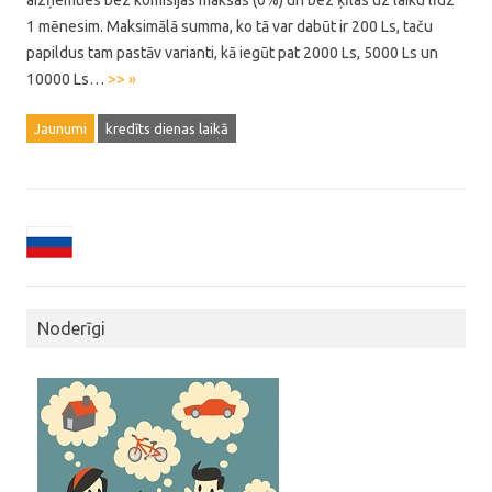
aizņemties bez komisijas maksas (0%) un bez ķīlas uz laiku līdz
1 mēnesim. Maksimālā summa, ko tā var dabūt ir 200 Ls, taču
papildus tam pastāv varianti, kā iegūt pat 2000 Ls, 5000 Ls un
10000 Ls…
>> »
Jaunumi
kredīts dienas laikā
Noderīgi