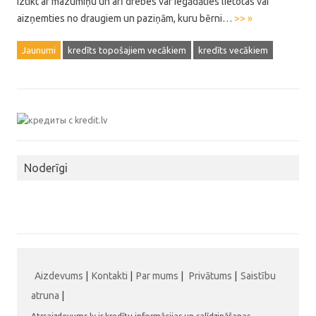
iztikt ar mazumiņu un arī drebes var iegādāties lietotas vai
aizņemties no draugiem un paziņām, kuru bērni…
>> »
Jaunumi
kredīts topošajiem vecākiem
kredīts vecākiem
Noderīgi
Aizdevums
|
Kontakti
|
Par mums
|
Privātums
|
Saistību
atruna
|
Atrsaizdevums.lv ir kredītu informācijas un salīdzināšanas