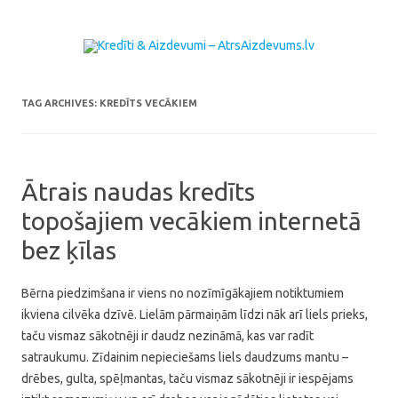
Skip to content
TAG ARCHIVES:
KREDĪTS VECĀKIEM
Ātrais naudas kredīts
topošajiem vecākiem internetā
bez ķīlas
Bērna piedzimšana ir viens no nozīmīgākajiem notiktumiem
ikviena cilvēka dzīvē. Lielām pārmaiņām līdzi nāk arī liels prieks,
taču vismaz sākotnēji ir daudz nezināmā, kas var radīt
satraukumu. Zīdainim nepieciešams liels daudzums mantu –
drēbes, gulta, spēļmantas, taču vismaz sākotnēji ir iespējams