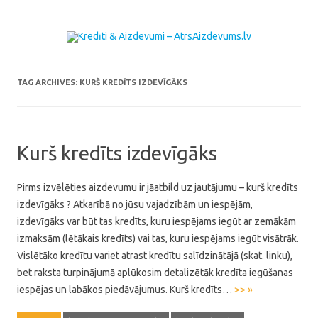
Skip to content
TAG ARCHIVES:
KURŠ KREDĪTS IZDEVĪGĀKS
Kurš kredīts izdevīgāks
Pirms izvēlēties aizdevumu ir jāatbild uz jautājumu – kurš kredīts
izdevīgāks ? Atkarībā no jūsu vajadzībām un iespējām,
izdevīgāks var būt tas kredīts, kuru iespējams iegūt ar zemākām
izmaksām (lētākais kredīts) vai tas, kuru iespējams iegūt visātrāk.
Vislētāko kredītu variet atrast kredītu salīdzinātājā (skat. linku),
bet raksta turpinājumā aplūkosim detalizētāk kredīta iegūšanas
iespējas un labākos piedāvājumus. Kurš kredīts…
>> »