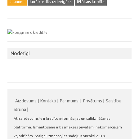
Jaunumi
kurš kredīts izdevīgāks
lētākais kredīts
Noderīgi
Aizdevums
|
Kontakti
|
Par mums
|
Privātums
|
Saistību
atruna
|
Atrsaizdevums.lv ir kredītu informācijas un salīdzināšanas
platforma. Izmantošana ir bezmaksas privātām, nekomerciālām
vajadzībām. Saziņai izmantojiet sadaļu Kontakti 2018.