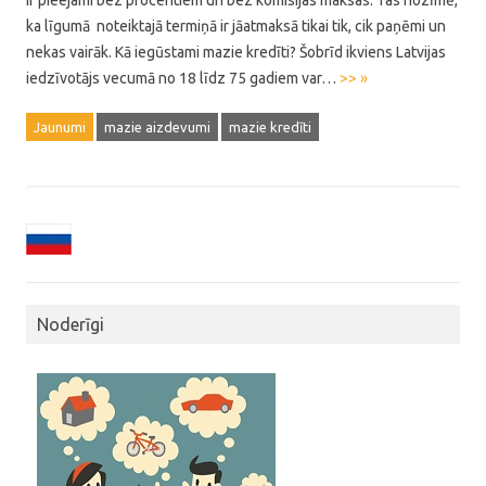
ir pieejami bez procentiem un bez komisijas maksas. Tas nozīmē,
ka līgumā noteiktajā termiņā ir jāatmaksā tikai tik, cik paņēmi un
nekas vairāk. Kā iegūstami mazie kredīti? Šobrīd ikviens Latvijas
iedzīvotājs vecumā no 18 līdz 75 gadiem var…
>> »
Jaunumi
mazie aizdevumi
mazie kredīti
Noderīgi