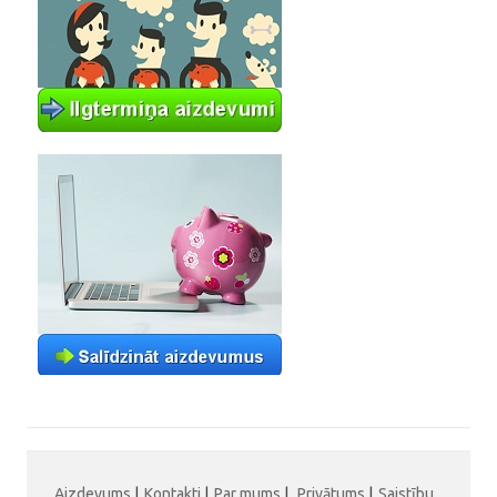
Aizdevums
|
Kontakti
|
Par mums
|
Privātums
|
Saistību