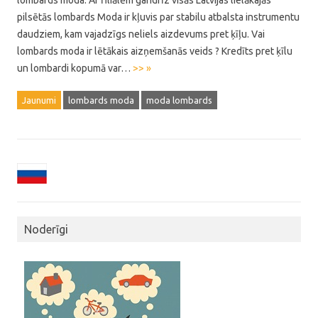
lombards moda. Ar filiālēm gandrīz visās Latvijas lielākajās
pilsētās lombards Moda ir kļuvis par stabilu atbalsta instrumentu
daudziem, kam vajadzīgs neliels aizdevums pret ķīļu. Vai
lombards moda ir lētākais aizņemšanās veids ? Kredīts pret ķīlu
un lombardi kopumā var…
>> »
Jaunumi
lombards moda
moda lombards
Noderīgi