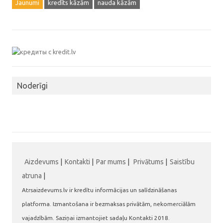
Jaunumi
kredīts kāzām
nauda kāzām
Noderīgi
Aizdevums
|
Kontakti
|
Par mums
|
Privātums
|
Saistību
atruna
|
Atrsaizdevums.lv ir kredītu informācijas un salīdzināšanas
platforma. Izmantošana ir bezmaksas privātām, nekomerciālām
vajadzībām. Saziņai izmantojiet sadaļu Kontakti 2018.