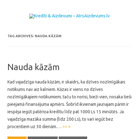
Skip to content
TAG ARCHIVES:
NAUDA KĀZĀM
Nauda kāzām
Kad vajadzīga nauda kāzām, ir skaidrs, ka dzīves nozīmīgākais
notikums nav aiz kalniem. Kāzas ir viens no dzīves
nozīmīgākajiem notikumiem, taču to norisi, bieži vien, nosaka tieši
pieejamā finansējuma apmērs. Šobrīd ikvienam jaunajam pārim ir
iespēja iegūt patēriņa kredītu līdz pat 1000 Ls 15 minūtēs. Ja
vajadzīga mazāka summa (līdz 200 Ls), to vari iegūt bez
procentiem uz 30 dienām.…
>> »