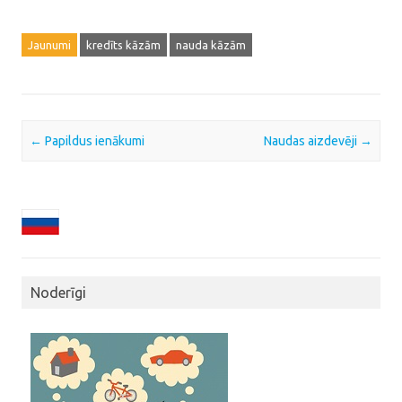
Jaunumi
kredīts kāzām
nauda kāzām
Post navigation
←
Papildus ienākumi
Naudas aizdevēji
→
Noderīgi