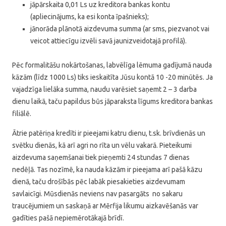
jāpārskaita 0,01 Ls uz kreditora bankas kontu
(apliecinājums, ka esi konta īpašnieks);
jānorāda plānotā aizdevuma summa (ar sms, piezvanot vai
veicot attiecīgu izvēli savā jaunizveidotajā profilā).
Pēc formalitāšu nokārtošanas, labvēlīga lēmuma gadījumā nauda
kāzām (līdz 1000 Ls) tiks ieskaitīta Jūsu kontā 10 -20 minūtēs. Ja
vajadzīga lielāka summa, naudu varēsiet saņemt 2 – 3 darba
dienu laikā, taču papildus būs jāparaksta līgums kreditora bankas
filiālē.
Ātrie patēriņa kredīti ir pieejami katru dienu, t.sk. brīvdienās un
svētku dienās, kā arī agri no rīta un vēlu vakarā. Pieteikumi
aizdevuma saņemšanai tiek pieņemti 24 stundas 7 dienas
nedēļā. Tas nozīmē, ka nauda kāzām ir pieejama arī pašā kāzu
dienā, taču drošībās pēc labāk piesakieties aizdevumam
savlaicīgi. Mūsdienās neviens nav pasargāts no sakaru
traucējumiem un saskaņā ar Mērfija likumu aizkavēšanās var
gadīties pašā nepiemērotākajā brīdī.