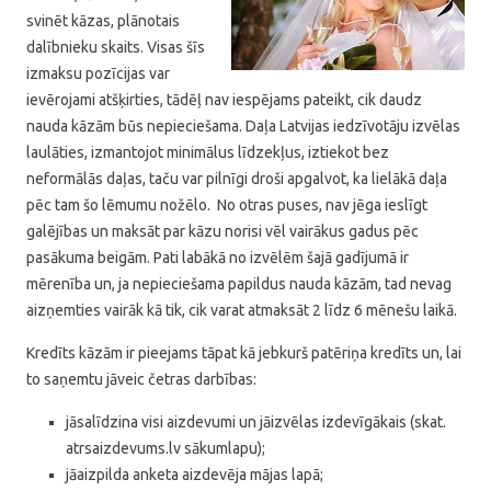
svinēt kāzas, plānotais
dalībnieku skaits. Visas šīs
izmaksu pozīcijas var
ievērojami atšķirties, tādēļ nav iespējams pateikt, cik daudz
nauda kāzām būs nepieciešama. Daļa Latvijas iedzīvotāju izvēlas
laulāties, izmantojot minimālus līdzekļus, iztiekot bez
neformālās daļas, taču var pilnīgi droši apgalvot, ka lielākā daļa
pēc tam šo lēmumu nožēlo. No otras puses, nav jēga ieslīgt
galējības un maksāt par kāzu norisi vēl vairākus gadus pēc
pasākuma beigām. Pati labākā no izvēlēm šajā gadījumā ir
mērenība un, ja nepieciešama papildus nauda kāzām, tad nevag
aizņemties vairāk kā tik, cik varat atmaksāt 2 līdz 6 mēnešu laikā.
Kredīts kāzām ir pieejams tāpat kā jebkurš patēriņa kredīts un, lai
to saņemtu jāveic četras darbības:
jāsalīdzina visi aizdevumi un jāizvēlas izdevīgākais (skat.
atrsaizdevums.lv sākumlapu);
jāaizpilda anketa aizdevēja mājas lapā;