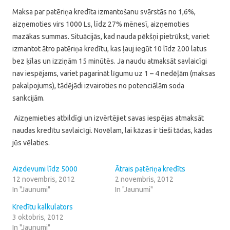
Maksa par patēriņa kredīta izmantošanu svārstās no 1,6%,
aizņemoties virs 1000 Ls, līdz 27% mēnesī, aizņemoties
mazākas summas. Situācijās, kad nauda pēkšņi pietrūkst, variet
izmantot ātro patēriņa kredītu, kas ļauj iegūt 10 līdz 200 latus
bez ķīlas un izziņām 15 minūtēs. Ja naudu atmaksāt savlaicīgi
nav iespējams, variet pagarināt līgumu uz 1 – 4 nedēļām (maksas
pakalpojums), tādējādi izvairoties no potenciālām soda
sankcijām.
Aizņemieties atbildīgi un izvērtējiet savas iespējas atmaksāt
naudas kredītu savlaicīgi. Novēlam, lai kāzas ir tieši tādas, kādas
jūs vēlaties.
Aizdevumi līdz 5000
Ātrais patēriņa kredīts
12 novembris, 2012
2 novembris, 2012
In "Jaunumi"
In "Jaunumi"
Kredītu kalkulators
3 oktobris, 2012
In "Jaunumi"