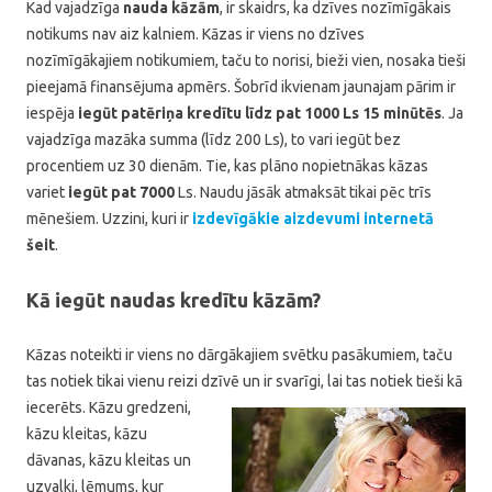
Kad vajadzīga
nauda kāzām
, ir skaidrs, ka dzīves nozīmīgākais
notikums nav aiz kalniem. Kāzas ir viens no dzīves
nozīmīgākajiem notikumiem, taču to norisi, bieži vien, nosaka tieši
pieejamā finansējuma apmērs. Šobrīd ikvienam jaunajam pārim ir
iespēja
iegūt patēriņa kredītu līdz pat 1000 Ls 15 minūtēs
. Ja
vajadzīga mazāka summa (līdz 200 Ls), to vari iegūt bez
procentiem uz 30 dienām. Tie, kas plāno nopietnākas kāzas
variet
iegūt pat 7000
Ls. Naudu jāsāk atmaksāt tikai pēc trīs
mēnešiem. Uzzini, kuri ir
izdevīgākie aizdevumi internetā
šeit
.
Kā iegūt naudas kredītu kāzām?
Kāzas noteikti ir viens no dārgākajiem svētku pasākumiem, taču
tas notiek tikai vienu reizi dzīvē un ir
svarīgi, lai tas notiek tieši kā
iecerēts. Kāzu gredzeni,
kāzu kleitas, kāzu
dāvanas, kāzu kleitas un
uzvalki, lēmums, kur