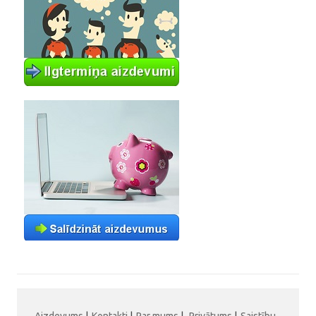
Aizdevums
|
Kontakti
|
Par mums
|
Privātums
|
Saistību