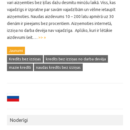
vari aizņemties bez ķīlas dažu desmitu minūšu laikā. Viss, kas
vajadzīgs ir izpratne par savām vajadzībām un vēlme ietaupīt
aizņemoties. Naudas aizdevums 10 – 200 latu apmērā uz 30
dienām ir pieejams bez procentiem. Aizņemoties internetā,
izziņa no darba devēja nav vajadzīga. Aplūko, kuri ir lētākie
aizdevumi šeit.…
>> »
Jaunumi
Kredīts bez izziņas
kredīts bez izziņas no darba devēja
mazie kredīti
naudas kredīts bez izziņas
Noderīgi