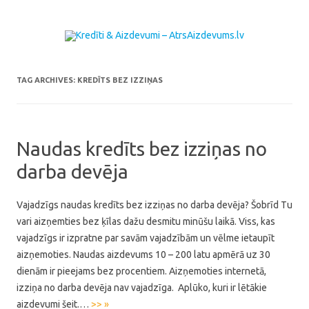
Skip to content
TAG ARCHIVES:
KREDĪTS BEZ IZZIŅAS
Naudas kredīts bez izziņas no
darba devēja
Vajadzīgs naudas kredīts bez izziņas no darba devēja? Šobrīd Tu
vari aizņemties bez ķīlas dažu desmitu minūšu laikā. Viss, kas
vajadzīgs ir izpratne par savām vajadzībām un vēlme ietaupīt
aizņemoties. Naudas aizdevums 10 – 200 latu apmērā uz 30
dienām ir pieejams bez procentiem. Aizņemoties internetā,
izziņa no darba devēja nav vajadzīga. Aplūko, kuri ir lētākie
aizdevumi šeit.…
>> »