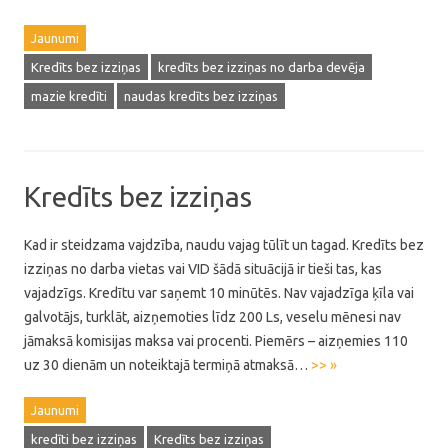
Jaunumi
Kredīts bez izziņas
kredīts bez izziņas no darba devēja
mazie kredīti
naudas kredīts bez izziņas
Kredīts bez izziņas
Kad ir steidzama vajdzība, naudu vajag tūlīt un tagad. Kredīts bez
izziņas no darba vietas vai VID šādā situācijā ir tieši tas, kas
vajadzīgs. Kredītu var saņemt 10 minūtēs. Nav vajadzīga ķīla vai
galvotājs, turklāt, aizņemoties līdz 200 Ls, veselu mēnesi nav
jāmaksā komisijas maksa vai procenti. Piemērs – aizņemies 110
uz 30 dienām un noteiktajā termiņā atmaksā…
>> »
Jaunumi
kredīti bez izziņas
Kredīts bez izziņas