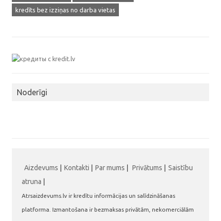
kredīts bez izziņas no darba vietas
Noderīgi
Aizdevums
|
Kontakti
|
Par mums
|
Privātums
|
Saistību
atruna
|
Atrsaizdevums.lv ir kredītu informācijas un salīdzināšanas
platforma. Izmantošana ir bezmaksas privātām, nekomerciālām