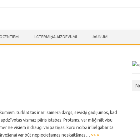
ROCENTIEM
ILGTERMIŅA AIZDEVUMI
JAUNUMI
N
umiem, turklāt tas ir arī samērā dārgs, sevišķi gadījumos, kad
r apdzīvotas vismaz pāris istabas. Protams, var mēģināt visu
ēr ne visiem ir draugi vai paziņas, kuru rīcībā ir lielgabarīta
pārvešanai var būt nepieciešamas neskaitāmas…
>> »