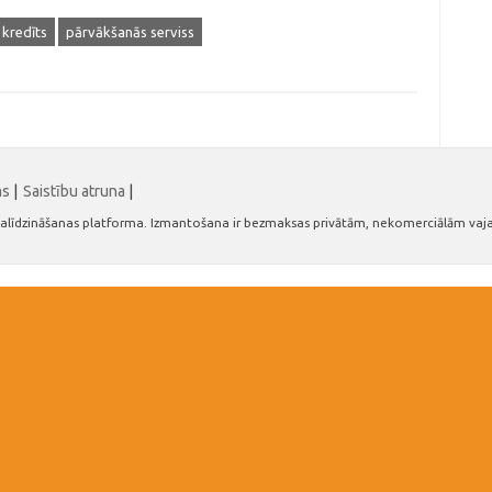
kredīts
pārvākšanās serviss
ms
|
Saistību atruna
|
n salīdzināšanas platforma. Izmantošana ir bezmaksas privātām, nekomerciālām vaj