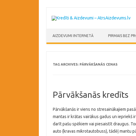
Skip to content
AIZDEVUMI INTERNETĀ
PIRMAIS BEZ P
TAG ARCHIVES:
PĀRVĀKŠANĀS CENAS
Pārvākšanās kredīts
Pārvākšanās ir viens no stresainākajiem pasāk
mantas ir krātas vairākus gadus un iepriekš i
darīt pašu spēkiem vai piesaistīt draugus. Tom
auto (kravas mikrotautobuss), tādēļ mantu 