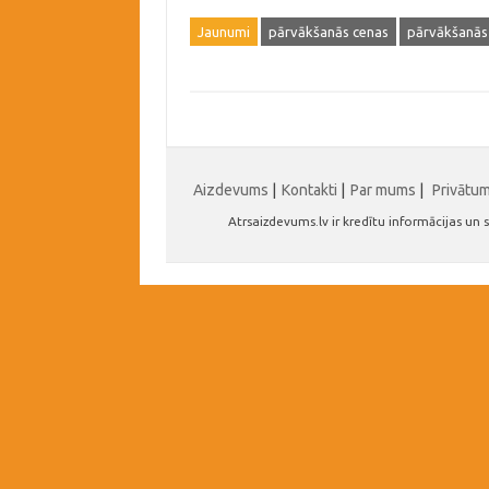
Jaunumi
pārvākšanās cenas
pārvākšanās 
Aizdevums
|
Kontakti
|
Par mums
|
Privātu
Atrsaizdevums.lv ir kredītu informācijas u