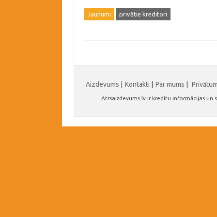
Jaunumi
privātie kreditori
Aizdevums
|
Kontakti
|
Par mums
|
Privātu
Atrsaizdevums.lv ir kredītu informācijas u