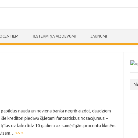
ROCENTIEM
ILGTERMIŅA AIZDEVUMI
JAUNUMI
N
īga papildus nauda un neviena banka negrib aizdot, daudziem
ien šie kreditori piedāvā šķietami fantastiskus nosacījumus –
z ķīlas uz laiku līdz 10 gadiem uz samērīgām procentu likmēm.
 pavisam…
>> »