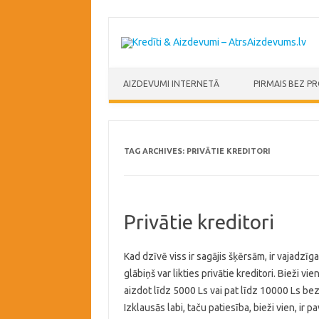
Skip to content
AIZDEVUMI INTERNETĀ
PIRMAIS BEZ P
TAG ARCHIVES:
PRIVĀTIE KREDITORI
Privātie kreditori
Kad dzīvē viss ir sagājis šķērsām, ir vajadz
glābiņš var likties privātie kreditori. Bieži v
aizdot līdz 5000 Ls vai pat līdz 10000 Ls be
Izklausās labi, taču patiesība, bieži vien, ir