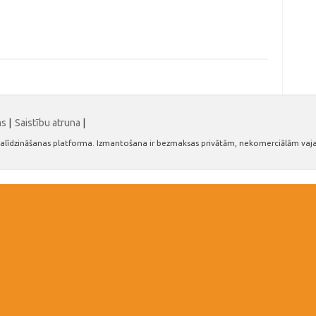
ms
|
Saistību atruna
|
n salīdzināšanas platforma. Izmantošana ir bezmaksas privātām, nekomerciālām vaj