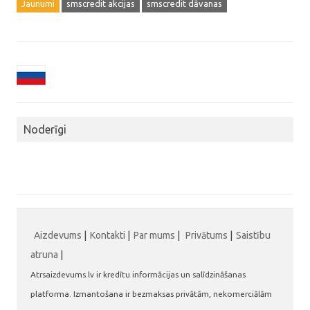
Jaunumi
smscredit akcijas
smscredit dāvanas
Noderīgi
Aizdevums
|
Kontakti
|
Par mums
|
Privātums
|
Saistību
atruna
|
Atrsaizdevums.lv ir kredītu informācijas un salīdzināšanas
platforma. Izmantošana ir bezmaksas privātām, nekomerciālām