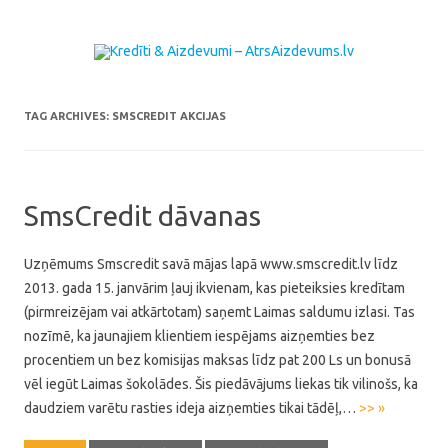
Skip to content
TAG ARCHIVES:
SMSCREDIT AKCIJAS
SmsCredit dāvanas
Uzņēmums Smscredit savā mājas lapā www.smscredit.lv līdz
2013. gada 15. janvārim ļauj ikvienam, kas pieteiksies kredītam
(pirmreizējam vai atkārtotam) saņemt Laimas saldumu izlasi. Tas
nozīmē, ka jaunajiem klientiem iespējams aizņemties bez
procentiem un bez komisijas maksas līdz pat 200 Ls un bonusā
vēl iegūt Laimas šokolādes. Šis piedāvājums liekas tik vilinošs, ka
daudziem varētu rasties ideja aizņemties tikai tādēļ,…
>> »