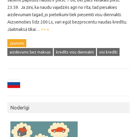
saņemt papildus naudu ir plkst. 7.00, bet pats vēlākais plkst.
23.59. Ja zini, ka naudu vajadzēs agri no rīta, tad piesakies
aizdevumam tagad, jo pieteikumi tiek pieņemti visu diennakti.
Aizņemoties līdz 200 Ls, vari egūt bezprocentu naudas kredītu.
Jāatmaksā tikai…
>> »
Jaunumi
aizdevums bez maksas
kredīts visu diennakti
visi kredīti
Noderīgi