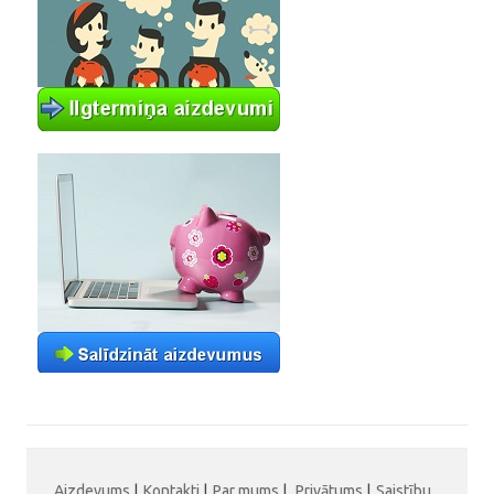
Aizdevums
|
Kontakti
|
Par mums
|
Privātums
|
Saistību