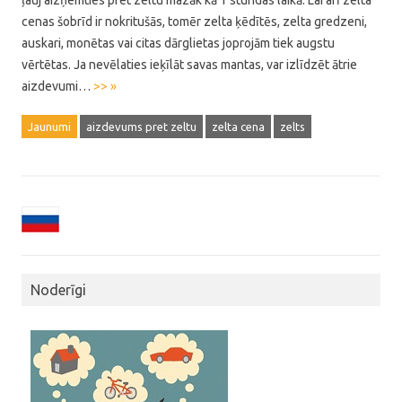
ļauj aizņemties pret zeltu mazāk kā 1 stundas laikā. Lai arī zelta
cenas šobrīd ir nokritušās, tomēr zelta ķēdītēs, zelta gredzeni,
auskari, monētas vai citas dārglietas joprojām tiek augstu
vērtētas. Ja nevēlaties ieķīlāt savas mantas, var izlīdzēt ātrie
aizdevumi…
>> »
Jaunumi
aizdevums pret zeltu
zelta cena
zelts
Noderīgi