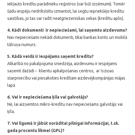
iekļauts kredītu parādnieku reģistros (var būt izņēmumi). Tomēr
šādu iespēju nedrīkstētu izmantot, lai segtu iepriekšējo kredītu
saistības, jo tas var radīt neatgriezeniskas sekas (kredītu aplis).
4. Kādi dokumenti ir nepieciešami, lai saņemtu aizdevumu?
Nav nepieciešami nekādi dokumenti, tikai bankas konts un mobilā
tālruņa numurs.
5. Kādā veidā ir iespējams saņemt kredītu?
Atkarībā no pakalpojuma sniedzēja, aizdevumu ir iespējams
saņemt dažādi – klientu apkalpošanas centros, ar īsziņas
starpniecību vai piesakoties kredītam aizdevējkompānijas mājas
lapā
6. Vai ir nepieciešama ķīla vai galvotājs?
Nē, lai aizņemtos mikro-kredītu nav nepieciešams galvotājs vai
ķīla.
7. Vai līgumā ir jābūt norādītai pilnīgai informācijai, t.sk.
gada procentu likmei (GPL)?