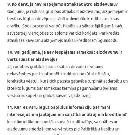
9. Ko darīt, ja nav iespējams atmaksāt ātro aizdevumu?
Gadījumā, ja radušās grūtības atmaksāt aizdevumu, aizņēmējam ir
tiesības lūgt aizdevēju sastādīt individuālo kredīta atmaksas
grafiku. Soda procenti var būt fiksēti jau sākotnējā līgumā, taču
savstarpēji vienojoties to apjoms var tikt koriģēts. Par kredīta
atmaksas kavēšanu aizņēmējs maksā kreditoram līgumsodu.
10. Vai gadījumā, ja nav iespējams atmaksāt aizdevumu ir
vērts runāt ar aizdevēju?
Jā, rodoties grūtībām atmaksāt aizdevumu ir vēlams
nekavējoties par to informēt kreditoru, nosūtot oficiālu,
ierakstītu vēstuli, kurā tiek pausta gatavība turpināt sadarbību un
izteikts lūgums par atmaksas termiņa pagarināšanu (vēlams
vēstuli nokopēt un glabāt savām vajadzībām).
11. Kur es varu iegūt papildus informāciju par mani
interesējošiem jautājumiem saistībā ar ātrajiem kredītiem?
Iesakām ielūkoties portāla sadaļā kredītpalīgs, sazināties ar
aizdevumu sniedzējiem vai vērsties pie Patērētāju tiesību un