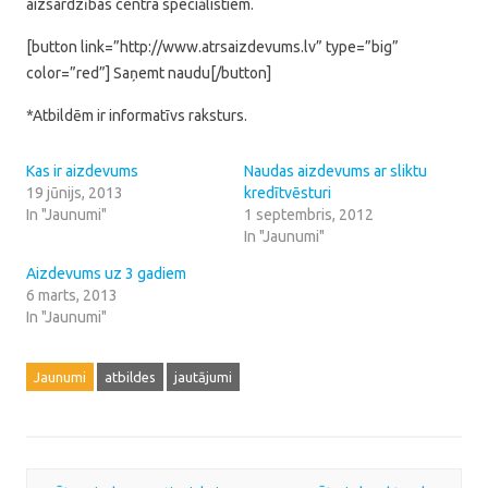
aizsardzības centra speciālistiem.
[button link=”http://www.atrsaizdevums.lv” type=”big”
color=”red”] Saņemt naudu[/button]
*Atbildēm ir informatīvs raksturs.
Kas ir aizdevums
Naudas aizdevums ar sliktu
19 jūnijs, 2013
kredītvēsturi
In "Jaunumi"
1 septembris, 2012
In "Jaunumi"
Aizdevums uz 3 gadiem
6 marts, 2013
In "Jaunumi"
Jaunumi
atbildes
jautājumi