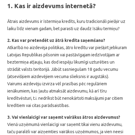
1. Kas ir aizdevums internetā?
Ātrais aizdevums ir īstermiņa kredīts, kuru tradicionāli piešķir uz
laiku līdz vienam gadam, bet parasti uz daudz īsāku termiņu?
2. Kas var pretendēt uz ātrā kredīta saņemšanu?
Atkarībā no aizdevēja politikas, ātro kredītu var piešķirt jebkuram
Latvijas Republikas pilsonim vai pastāvīgajam iedzīvotājam ar
beztermiņa atļauju, kas dod iespēju likumīgi uzturēties un
strādāt valsts teritorijā. Jābūt sasniegušam 18 gadu vecumu
(atsevišķiem aizdevējiem vecuma slieksnis ir augstāks).
Vairums aizdevēju izvirza vēl prasības pēc regulāriem
ienākumiem, kas ļautu atmaksāt aizdevumu, kā arī tīru
kredītvēsturi, t.i. nedrīkst būt nenokārtoti maksājumi par citiem
kredītiem vai citas parādsaistības.
3. Vai vienlaicīgi var saņemt vairākus ātros aizdevumus?
Vienā uzņēmumā vienlaicīgi var saņemt tikai vienu aizdevumu,
taču paralēli var aizņemties vairākos uzņēmumos, ja vien neesi