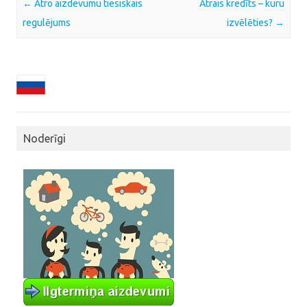
Post navigation
←
Ātro aizdevumu tiesiskais
Ātrais kredīts – kuru
regulējums
izvēlēties?
→
Noderīgi