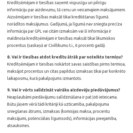
Kredītņēmējam ir tiesības saņemt vispusīgu un pilnīgu
informāciju par aizdevumu, tā cenu un veicamajiem maksājumiem.
Aizņēmējam ir tiesības maksāt tikai kreditēšanas līgumā
norādītos maksājumus. Gadījumā, ja līgumā nav sniegta precīza
informācija par GPL vai citām izmaksām vai šī informācija ir
maldinoša kredītņēmējam ir tiesības maksāt tikai likumiskos
procentus (saskaņā ar Civillikumu t.i., 6 procenti gadā).
8. Vai ir tiesības atdot kredītu ātrāk par noteikto termiņu?
Kredītņēmējam ir tiesības nokārtot savas saistības pirms termiņa,
maksājot procentus un citas papildus izmaksas tikai par konkrēto
laikaposmu, kurā pakalpojums izmantots.
9. Vai ir vērts salīdzināt vairāku aizdevēju piedāvājumus?
Neapšaubāmi piedāvājumu salīdzināšana ir pat ļoti ieteicama.
Būtu jāņem vērā tādi kritēriji kā uzticamība, pakalpojuma
sniegšanas ātrums, izmaksas (komisijas maksa, procentu
maksājumi, potenciālais līgumsods), informācijas pieejamība,
atsauksmes.