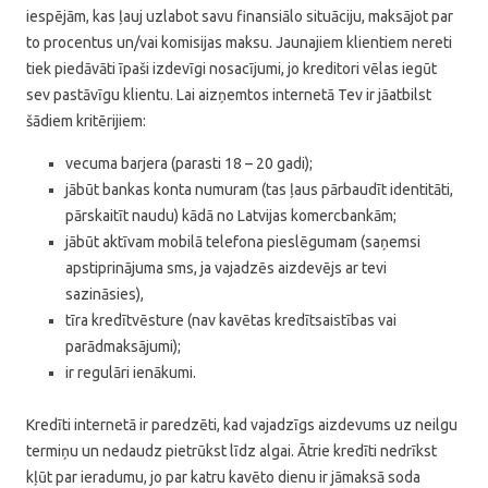
iespējām, kas ļauj uzlabot savu finansiālo situāciju, maksājot par
to procentus un/vai komisijas maksu. Jaunajiem klientiem nereti
tiek piedāvāti īpaši izdevīgi nosacījumi, jo kreditori vēlas iegūt
sev pastāvīgu klientu. Lai aizņemtos internetā Tev ir jāatbilst
šādiem kritērijiem:
vecuma barjera (parasti 18 – 20 gadi);
jābūt bankas konta numuram (tas ļaus pārbaudīt identitāti,
pārskaitīt naudu) kādā no Latvijas komercbankām;
jābūt aktīvam mobilā telefona pieslēgumam (saņemsi
apstiprinājuma sms, ja vajadzēs aizdevējs ar tevi
sazināsies),
tīra kredītvēsture (nav kavētas kredītsaistības vai
parādmaksājumi);
ir regulāri ienākumi.
Kredīti internetā ir paredzēti, kad vajadzīgs aizdevums uz neilgu
termiņu un nedaudz pietrūkst līdz algai. Ātrie kredīti nedrīkst
kļūt par ieradumu, jo par katru kavēto dienu ir jāmaksā soda