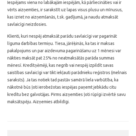
Iespējams viena no labākajām iespējām, kā pārliecināties vai ir
vērts aizņemties, ir sarakstīt uz lapas visus plusu un mīnusus,
kas izriet no aizņemšanās, t.sk. gadījumā, ja naudu atmaksāt
savlaicīgi neizdosies.
Klienti, kuri nespēj atmaksāt parādu savlaicīgi var pagarināt
līguma darbības termiņu. Tiesa, jārēķinās, ka tas ir maksas
pakalpojums un par aizdevuma pagarināšanu uz 1 mēnesi var
nākties maksāt pat 25% no neatmaksātās parāda summas
mēnesī. Kredītņēmēji, kas negrib vai nespēj izpildīt savas
saistības savlaicīgi var tikt iekļauti parādnieku reģistros (melnais
saraksts). Ja tas notiek tad pastāv samērā liela varbūtība, ka
nākotnē būs ļoti ierobežotas iespējas paņemt jebkādu citu
kredītu bez galvotājas. Pirms aizņemties ļoti rūpīgi izvērtē savu
maksātspēju. Aizņemies atbildīgi.