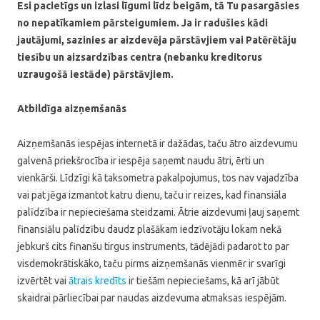
Esi pacietīgs un izlasi līgumi līdz beigām, tā Tu pasargāsies
no nepatīkamiem pārsteigumiem. Ja ir radušies kādi
jautājumi, sazinies ar aizdevēja pārstāvjiem vai Patērētāju
tiesību un aizsardzības centra (nebanku kreditorus
uzraugošā iestāde) pārstāvjiem.
Atbildīga aizņemšanās
Aizņemšanās iespējas internetā ir dažādas, taču ātro aizdevumu
galvenā priekšrocība ir iespēja saņemt naudu ātri, ērti un
vienkārši. Līdzīgi kā taksometra pakalpojumus, tos nav vajadzība
vai pat jēga izmantot katru dienu, taču ir reizes, kad finansiāla
palīdzība ir nepieciešama steidzami. Ātrie aizdevumi ļauj saņemt
finansiālu palīdzību daudz plašākam iedzīvotāju lokam nekā
jebkurš cits finanšu tirgus instruments, tādējādi padarot to par
visdemokrātiskāko, taču pirms aizņemšanās vienmēr ir svarīgi
izvērtēt vai
ātrais kredīts
ir tiešām nepieciešams, kā arī jābūt
skaidrai pārliecībai par naudas aizdevuma atmaksas iespējām.