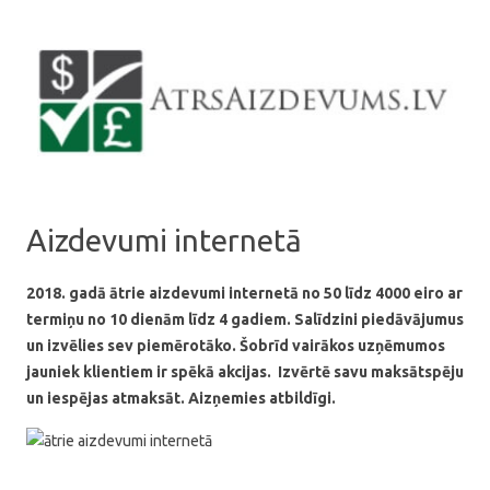
Skip to content
Aizdevumi internetā
2018. gadā ātrie aizdevumi internetā no 50 līdz 4000 eiro ar
termiņu no 10 dienām līdz 4 gadiem. Salīdzini piedāvājumus
un izvēlies sev piemērotāko. Šobrīd vairākos uzņēmumos
jauniek klientiem ir spēkā akcijas. Izvērtē savu maksātspēju
un iespējas atmaksāt. Aizņemies atbildīgi.