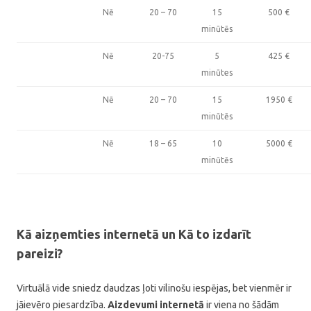
Nē
20 – 70
15
500
€
minūtēs
Nē
20-75
5
425
€
minūtes
Nē
20 – 70
15
1950
€
minūtēs
Nē
18 – 65
10
5000
€
minūtēs
Kā aizņemties internetā un Kā to izdarīt
pareizi?
Virtuālā vide sniedz daudzas ļoti vilinošu iespējas, bet vienmēr ir
jāievēro piesardzība.
Aizdevumi internetā
ir viena no šādām