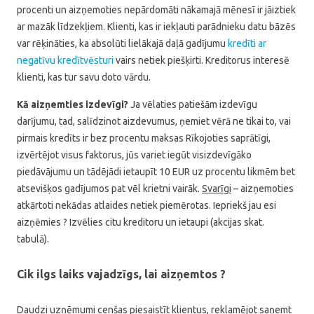
procenti un aizņemoties nepārdomāti nākamajā mēnesī ir jāiztiek
ar mazāk līdzekļiem. Klienti, kas ir iekļauti parādnieku datu bāzēs
var rēķināties, ka absolūti lielākajā daļā gadījumu
kredīti ar
negatīvu kredītvēsturi
vairs netiek piešķirti. Kreditorus interesē
klienti, kas tur savu doto vārdu.
Kā aizņemties izdevīgi?
Ja vēlaties patiešām izdevīgu
darījumu, tad, salīdzinot aizdevumus, ņemiet vērā ne tikai to, vai
pirmais kredīts ir bez procentu maksas Rīkojoties saprātīgi,
izvērtējot visus faktorus, jūs variet iegūt visizdevīgāko
piedāvājumu un tādējādi ietaupīt 10 EUR uz procentu likmēm bet
atsevišķos gadījumos pat vēl krietni vairāk.
Svarīgi
– aizņemoties
atkārtoti nekādas atlaides netiek piemērotas. Iepriekš jau esi
aizņēmies ? Izvēlies citu kreditoru un ietaupi (akcijas skat.
tabulā).
Cik ilgs laiks vajadzīgs, lai aizņemtos ?
Daudzi uzņēmumi cenšas piesaistīt klientus, reklamējot saņemt