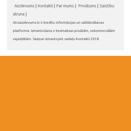
Aizdevums
|
Kontakti
|
Par mums
|
Privātums
|
Saistību
atruna
|
Atrsaizdevums.lv ir kredītu informācijas un salīdzināšanas
platforma. Izmantošana ir bezmaksas privātām, nekomerciālām
vajadzībām. Saziņai izmantojiet sadaļu Kontakti 2018.