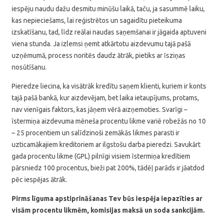
iespēju naudu dažu desmitu minūšu laikā, taču, ja sasummē laiku,
kas nepieciešams, lai reģistrētos un sagaidītu pieteikuma
izskatīšanu, tad, līdz reālai naudas saņemšanai ir jāgaida aptuveni
viena stunda. Ja izlemsi ņemt atkārtotu aizdevumu tajā pašā
uzņēmumā, process noritēs daudz ātrāk, pietiks ar īsziņas
nosūtīšanu.
Pieredze liecina, ka visātrāk kredītu saņem klienti, kuriem ir konts
tajā pašā bankā, kur aizdevējam, bet laika ietaupījums, protams,
nav vienīgais faktors, kas jāņem vērā aizņemoties. Svarīgi –
īstermiņa aizdevuma mēneša procentu likme variē robežās no 10
– 25 procentiem un salīdzinoši zemākās likmes parasti ir
uzticamākajiem kreditoriem ar ilgstošu darba pieredzi. Savukārt
gada procentu likme (GPL) pilnīgi visiem īstermiņa kredītiem
pārsniedz 100 procentus, bieži pat 200%, tādēļ parāds ir jāatdod
pēc iespējas ātrāk.
Pirms līguma apstiprināšanas Tev būs iespēja iepazīties ar
visām procentu likmēm, komisijas maksā un soda sankcijām.