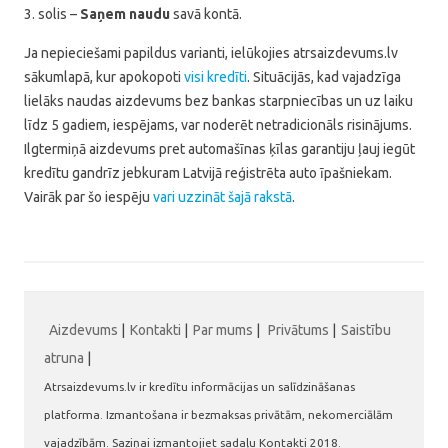
3. solis –
Saņem naudu
savā kontā.
Ja nepieciešami papildus varianti, ielūkojies atrsaizdevums.lv
sākumlapā, kur apokopoti
visi kredīti
. Situācijās, kad vajadzīga
lielāks naudas aizdevums bez bankas starpniecības un uz laiku
līdz 5 gadiem, iespējams, var noderēt netradicionāls risinājums.
Ilgtermiņā aizdevums pret automašīnas ķīlas garantiju ļauj iegūt
kredītu gandrīz jebkuram Latvijā reģistrēta auto īpašniekam.
Vairāk par šo iespēju
vari uzzināt šajā rakstā
.
Aizdevums
|
Kontakti
|
Par mums
|
Privātums
|
Saistību
atruna
|
Atrsaizdevums.lv ir kredītu informācijas un salīdzināšanas
platforma. Izmantošana ir bezmaksas privātām, nekomerciālām
vajadzībām. Saziņai izmantojiet sadaļu Kontakti 2018.