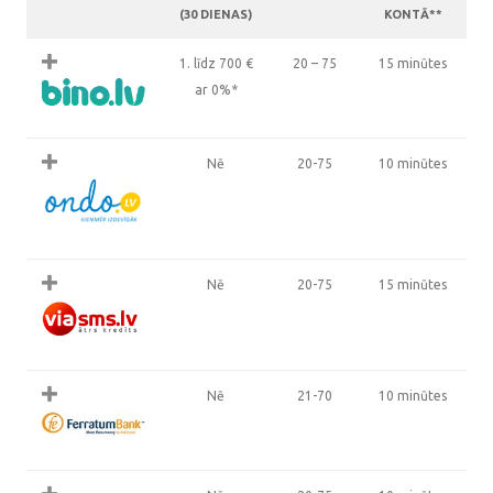
(30 DIENAS)
KONTĀ**
1. līdz 700
€
20 – 75
15 minūtes
ar 0%*
Nē
20-75
10 minūtes
Nē
20-75
15 minūtes
Nē
21-70
10 minūtes