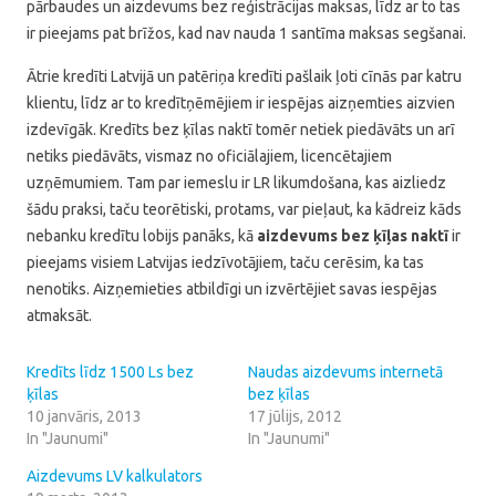
pārbaudes un aizdevums bez reģistrācijas maksas, līdz ar to tas
ir pieejams pat brīžos, kad nav nauda 1 santīma maksas segšanai.
Ātrie kredīti Latvijā un patēriņa kredīti pašlaik ļoti cīnās par katru
klientu, līdz ar to kredītņēmējiem ir iespējas aizņemties aizvien
izdevīgāk. Kredīts bez ķīlas naktī tomēr netiek piedāvāts un arī
netiks piedāvāts, vismaz no oficiālajiem, licencētajiem
uzņēmumiem. Tam par iemeslu ir LR likumdošana, kas aizliedz
šādu praksi, taču teorētiski, protams, var pieļaut, ka kādreiz kāds
nebanku kredītu lobijs panāks, kā
aizdevums bez ķīļas naktī
ir
pieejams visiem Latvijas iedzīvotājiem, taču cerēsim, ka tas
nenotiks. Aizņemieties atbildīgi un izvērtējiet savas iespējas
atmaksāt.
Kredīts līdz 1500 Ls bez
Naudas aizdevums internetā
ķīlas
bez ķīlas
10 janvāris, 2013
17 jūlijs, 2012
In "Jaunumi"
In "Jaunumi"
Aizdevums LV kalkulators