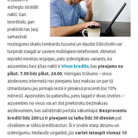
aizliegts strādāt
naktī. Gan
teorētiski, gan
praktiski tas ļauj
samazināt
noziegumu skaitu lombardu tuvumā un daudzi līdzcilvēki var
turpināt staigāt ar saviem mobilajiem telefoniem. Atmetot
iepriekš minētās iespējas, pats izdevīgākais variants, kā
aizņemties bez ķīlas naktī ir
Vivus kredīts
, kas
pieejams no
plkst. 7.00 līdz plkst. 24.00
. Vienīgais trūkums – vivus
aizdevums internetā nav pieejams bez maksas un par tā
izmantošanu jau pirmajā reizē ir jāmaksā procenti (no 10%
mēnesī). Apzinoties šo patiesību, jums tagad ir divas izvēles –
aizņemties no vivus vai arī dot priekšroku bezmaksas
aizdevumiem, kas salīdzināti portāla sākumlapā.
Bezprocentu
kredīti līdz 200 Ls ir pieejami uz laiku līdz 30 dienām
pat
cilvēkiem ar sliktu kredītvēsturi. Šī ir izvēle starp ātrumu un
izdevīgumu. Nedaudz uzgaidot, jūs
variet ietaupīt vismaz 10