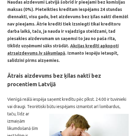
Naudas aizdevumi Latvijā šobrīd ir pieejami bez komisijas
maksas (0%). Pieteikties kredītam iespējams 24 stundas
diennaktī, visu gadu, bet aizdevums bez ķīlas naktī diemžēl
nav pieejams. Ātrie kredīti tiek izsniegti tikai kreditoru
darba laikā, taču, ja nauda ir vajadzīga steidzami, tad
piesakies aizdevumam un saņemsi to jau no paša rīta,
tiklīdz uzņēmumi sāks strādāt.
Akcijas kredīti apkopoti
atrsaizdevums.lv sākumlapā
. Izmanto iespēju ietaupīt,
salīdzini pirms aizņemies.
Ātrais aizdevums bez ķīlas naktī bez
procentiem Latvijā
Vienīgā reālā iespēja saņemt kredītu pēc plkst. 24.00 ir tuvinieki
vai draugi. Teorētiski būtu
iespējams izmantot arī lombardus,
taču, līdz ar
izmaiņām
likumdošanā šīm
iestādēm ir