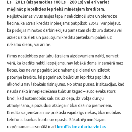
Ls – 20 Ls (aizņemoties 100 Ls – 200 Ls) vai arī variet
mēģināt pieteikties iepriekš minētajam kredītam
.
Reģistrēšanās vivus mājas lapā ir salīdzinoši ātra un pieredze
liecina, ka ātrais kredīts ir pieejams pat plkst. 23:43. Var pieļaut,
ka pēdējās minūtēs darbinieki jau pamazām slēdz ārā datoru vai
aiziet uz tualeti un pasūtījumi kredītu pieteikumi paliek uz
nākamo dienu, vai arī nē.
Pirms nosliekties par labu ātrajiem aizdevumiem naktī, ņemiet
vērā, ka kredīts naktī, iespējams, nav labākā doma. Ir samērā maz
lietas, kas nevar pagaidīt līdz nākamajai dienai un izlietot
patēriņa kredītu, lai pagarinātu ballīti un iepirktu papildus
alkoholu nav labākais risinājums. No otras puses, ir situācijās, kad
nauda naktī ir nepieciešama tūlīt un tagad – auto evakuators
brīdī, kad automobilis salūzis uz ceļa, dzīvokļa durvju
atmūķēšana, ja pazudusi atslēga ir tikai daži no piemēriem.
Kredīta saņemšanai nav praktiski vajadzīgs nekas, tikai mobilais
telefons, bankas konts un epasts. Sākotnēji minētajam
uzņēmumam arsenālā ir arī
kredīts bez darba vietas