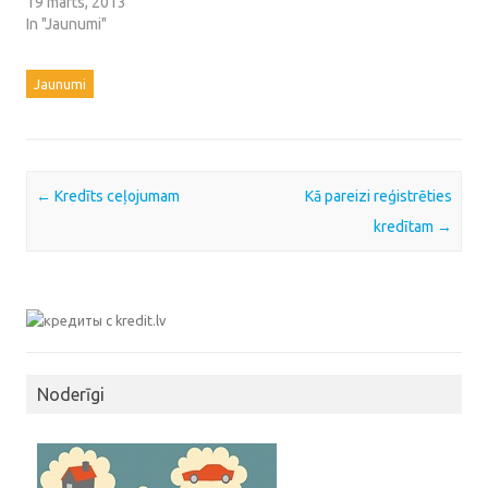
19 marts, 2013
In "Jaunumi"
Jaunumi
Post navigation
←
Kredīts ceļojumam
Kā pareizi reģistrēties
kredītam
→
Noderīgi