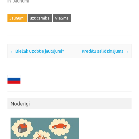
In "Jaunumi"
Jaunumi
uzticamība
ViaSms
Post navigation
←
Biežāk uzdotie jautājumi*
Kredītu salīdzinājums
→
Noderīgi