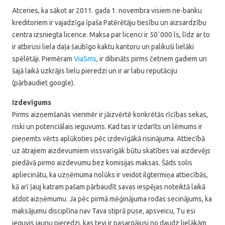
Atceries, ka sākot ar 2011. gada 1. novembra visiem ne-banku
kreditoriem ir vajadzīga īpaša Patērētāju tiesību un aizsardzību
centra izsniegta licence. Maksa par licenci ir 50`000 ls, līdz ar to
ir atbirusi liela daļa šaubīgo kaktu kantoru un palikuši lielāki
spēlētāji. Piemēram
ViaSms
, ir dibināts pirms četriem gadiem un
šajā laikā uzkrājis lielu pieredzi un ir ar labu reputāciju
(pārbaudiet google).
Izdevīgums
Pirms aizņemšanās vienmēr ir jāizvērtē konkrētās rīcības sekas,
riski un potenciālais ieguvums. Kad tas ir izdarīts un lēmums ir
pieņemts vērts aplūkoties pēc izdevīgākā risinājuma. Attiecībā
uz ātrajiem aizdevumiem vissvarīgāk būtu skatīties vai aizdevējs
piedāvā pirmo aizdevumu bez komisijas maksas. Šāds solis
apliecinātu, ka uzņēmuma nolūks ir veidot ilgtermiņa attiecībās,
kā arī ļauj katram pašam pārbaudīt savas iespējas noteiktā laikā
atdot aizņēmumu. Ja pēc pirmā mēģinājuma rodas secinājums, ka
maksājumu disciplīna nav Tava stiprā puse, apsveicu, Tu esi
ieguvis jaunu pieredzi, kas tevi ir pasargājusi no daudz lielākām