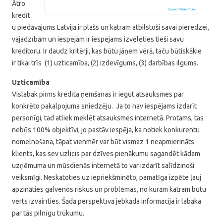
Ātro
Scarleth White
/
Foter
kredīt
u piedāvājums Latvijā ir plašs un katram atbilstoši savai pieredzei,
vajadzībām un iespējām ir iespējams izvēlēties tieši savu
kreditoru. Ir daudz kritērji, kas būtu jāņem vērā, taču būtiskākie
ir tikai trīs (1) uzticamība, (2) izdevīgums, (3) darbības ilgums.
Uzticamība
Vislabāk pirms kredīta ņemšanas ir iegūt atsauksmes par
konkrēto pakalpojuma sniedzēju. Ja to nav iespējams izdarīt
personīgi, tad atliek meklēt atsauksmes internetā. Protams, tas
nebūs 100% objektīvi, jo pastāv iespēja, ka notiek konkurentu
nomelnošana, tāpat vienmēr var būt vismaz 1 neapmierināts
klients, kas sev uzlicis par dzīves pienākumu sagandēt kādam
uzņēmuma un mūsdienās internetā to var izdarīt salīdzinoši
veiksmīgi. Neskatoties uz iepriekšminēto, pamatīga izpēte ļauj
apzināties galvenos riskus un problēmas, no kurām katram būtu
vērts izvairīties. Šādā perspektīvā jebkāda informācija ir labāka
par tās pilnīgu trūkumu.