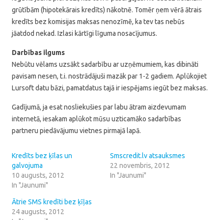
grūtībām (hipotekārais kredīts) nākotnē. Tomēr ņem vērā ātrais
kredīts bez komisijas maksas nenozīmē, ka tev tas nebūs
jāatdod nekad. Izlasi kārtīgi līguma nosacījumus.
Darbības ilgums
Nebūtu vēlams uzsākt sadarbību ar uzņēmumiem, kas dibināti
pavisam nesen, t.i. nostrādājuši mazāk par 1-2 gadiem. Aplūkojiet
Lursoft datu bāzi, pamatdatus tajā ir iespējams iegūt bez maksas.
Gadījumā, ja esat nosliekušies par labu ātram aizdevumam
internetā, iesakam aplūkot mūsu uzticamāko sadarbības
partneru piedāvājumu vietnes pirmajā lapā.
Kredīts bez ķīlas un
Smscredit.lv atsauksmes
galvojuma
22 novembris, 2012
10 augusts, 2012
In "Jaunumi"
In "Jaunumi"
Ātrie SMS kredīti bez ķīļas
24 augusts, 2012