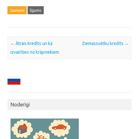
Jaunumi
līgums
Post navigation
←
Ātrais kredīts un kā
Ziemassvētku kredīts
→
izvairīties no krāpniekiem
Noderīgi