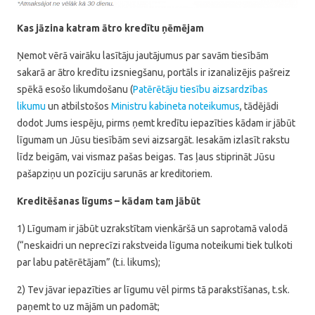
Kas jāzina katram ātro kredītu ņēmējam
Ņemot vērā vairāku lasītāju jautājumus par savām tiesībām
sakarā ar ātro kredītu izsniegšanu, portāls ir izanalizējis pašreiz
spēkā esošo likumdošanu (
Patērētāju tiesību aizsardzības
likumu
un atbilstošos
Ministru kabineta noteikumus
, tādējādi
dodot Jums iespēju, pirms ņemt kredītu iepazīties kādam ir jābūt
līgumam un Jūsu tiesībām sevi aizsargāt. Iesakām izlasīt rakstu
līdz beigām, vai vismaz pašas beigas. Tas ļaus stiprināt Jūsu
pašapziņu un pozīciju sarunās ar kreditoriem.
Kreditēšanas līgums – kādam tam jābūt
1) Līgumam ir jābūt uzrakstītam vienkāršā un saprotamā valodā
(“neskaidri un neprecīzi rakstveida līguma noteikumi tiek tulkoti
par labu patērētājam” (t.i. likums);
2) Tev jāvar iepazīties ar līgumu vēl pirms tā parakstīšanas, t.sk.
paņemt to uz mājām un padomāt;