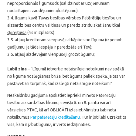
neproporcionāls līgumsods (salīdzinot ar uzņēmumam
nodarītajiem zaudējumiem/kaitējumu);
3.4. līgums kavē Tavas tiesības vērsties Patērētāju tiesību un
aizsardzības centrā vai tiesā un paredz strīdu skatīšanu
tikai
šķīrējtiesā
(šis ir izplatīts)
3.5. atļauj kreditoram vienpusēji atkāpties no līguma (izņemot
gadījumu, ja tāda iespēja ir paredzēta arī Tev);
3.6. atļauj aizdevējam vienpusēji grozīt līgumu;
Labā ziņa
– “
Līgumā ietvertie netaisnīgie noteikumi nav spēkā
no līguma noslēgšanas brīža
, bet līgums paliek spēkā, ja tas var
pastāvēt arī turpmāk, kad izslēgti netaisnīgie noteikumi”
Neskaidrību gadījumā apskatiet iepriekš minēto Patērētāju
tiesību aizsardzības likumu, sevišķi 6. un 8. pantu vai arī
vērsieties PTAC, kā arī OBLIGĀTI izlasiet Ministru kabineta
noteikumus
Par patērētāju kreditēšanu
. Tur ir ļoti labi uzrakstīts
viss, kam ir jābūt līgumā, ir vērts iedziļināties.