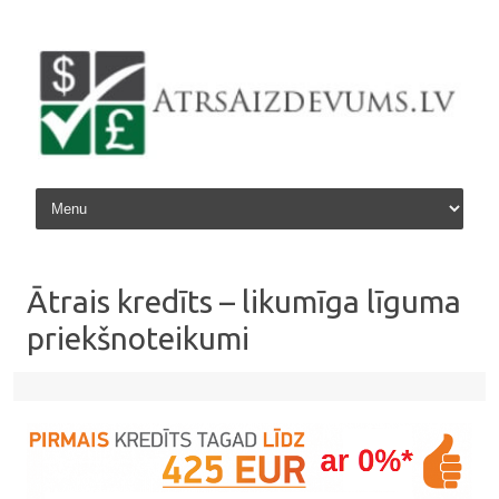
Skip to content
Ātrais kredīts – likumīga līguma
priekšnoteikumi