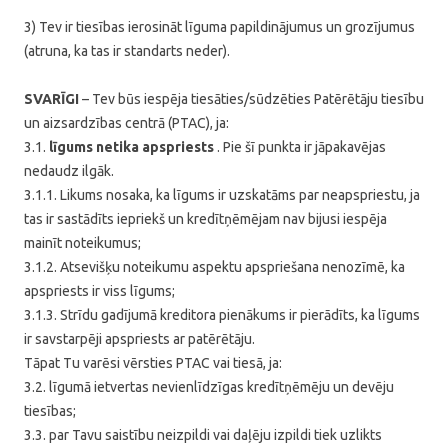
3) Tev ir tiesības ierosināt līguma papildinājumus un grozījumus
(atruna, ka tas ir standarts neder).
SVARĪGI
– Tev būs iespēja tiesāties/sūdzēties Patērētāju tiesību
un aizsardzības centrā (PTAC), ja:
3.1.
līgums netika apspriests
. Pie šī punkta ir jāpakavējas
nedaudz ilgāk.
3.1.1. Likums nosaka, ka līgums ir uzskatāms par neapspriestu, ja
tas ir sastādīts iepriekš un kredītņēmējam nav bijusi iespēja
mainīt noteikumus;
3.1.2. Atsevišķu noteikumu aspektu apspriešana nenozīmē, ka
apspriests ir viss līgums;
3.1.3. Strīdu gadījumā kreditora pienākums ir pierādīts, ka līgums
ir savstarpēji apspriests ar patērētāju.
Tāpat Tu varēsi vērsties PTAC vai tiesā, ja:
3.2. līgumā ietvertas nevienlīdzīgas kredītņēmēju un devēju
tiesības;
3.3. par Tavu saistību neizpildi vai daļēju izpildi tiek uzlikts