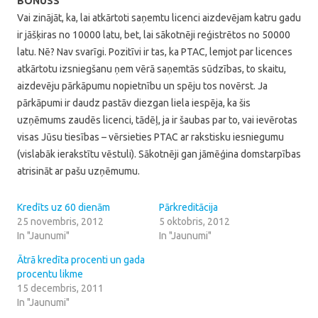
BONUSS
Vai zinājāt, ka, lai atkārtoti saņemtu licenci aizdevējam katru gadu
ir jāšķiras no 10000 latu, bet, lai sākotnēji reģistrētos no 50000
latu. Nē? Nav svarīgi. Pozitīvi ir tas, ka PTAC, lemjot par licences
atkārtotu izsniegšanu ņem vērā saņemtās sūdzības, to skaitu,
aizdevēju pārkāpumu nopietnību un spēju tos novērst. Ja
pārkāpumi ir daudz pastāv diezgan liela iespēja, ka šis
uzņēmums zaudēs licenci, tādēļ, ja ir šaubas par to, vai ievērotas
visas Jūsu tiesības – vērsieties PTAC ar rakstisku iesniegumu
(vislabāk ierakstītu vēstuli). Sākotnēji gan jāmēģina domstarpības
atrisināt ar pašu uzņēmumu.
Kredīts uz 60 dienām
Pārkreditācija
25 novembris, 2012
5 oktobris, 2012
In "Jaunumi"
In "Jaunumi"
Ātrā kredīta procenti un gada
procentu likme
15 decembris, 2011
In "Jaunumi"